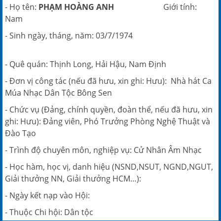
- Họ tên:
PHẠM HOÀNG ANH
Giới tính:
Nam
- Sinh ngày, tháng, năm: 03/7/1974
- Quê quán: Thịnh Long, Hải Hậu, Nam Định
- Đơn vị công tác (nếu đã hưu, xin ghi: Hưu): Nhà hát Ca
Múa Nhạc Dân Tộc Bông Sen
- Chức vụ (Đảng, chính quyền, đoàn thể, nếu đã hưu, xin
ghi: Hưu): Đảng viên, Phó Trưởng Phòng Nghệ Thuật và
Đào Tạo
- Trình độ chuyên môn, nghiệp vụ: Cử Nhân Âm Nhạc
- Học hàm, học vị, danh hiệu (NSND,NSUT, NGND,NGUT,
Giải thưởng NN, Giải thưởng HCM…):
- Ngày kết nạp vào Hội:
- Thuộc Chi hội: Dân tộc