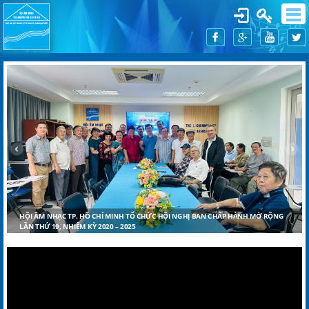
HỘI ÂM NHẠC TP. HỒ CHÍ MINH TỔ CHỨC HỘI NGHỊ BAN CHẤP HÀNH MỞ RỘNG
LẦN THỨ 19, NHIỆM KỲ 2020 – 2025