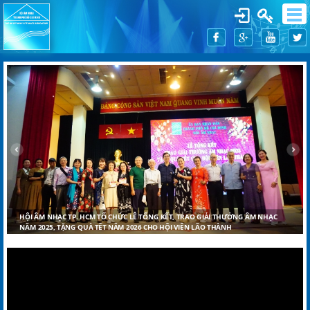
HỘI ÂM NHẠC TP. HCM TỔ CHỨC LỄ TỔNG KẾT, TRAO GIẢI THƯỞNG ÂM NHẠC
NĂM 2025, TẶNG QUÀ TẾT NĂM 2026 CHO HỘI VIÊN LÃO THÀNH