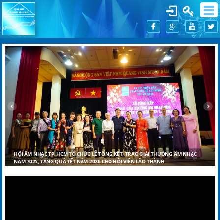
HỘI ÂM NHẠC TP. HCM TỔ CHỨC LỄ TỔNG KẾT, TRAO GIẢI THƯỞNG ÂM NHẠC
NĂM 2025, TẶNG QUÀ TẾT NĂM 2026 CHO HỘI VIÊN LÃO THÀNH