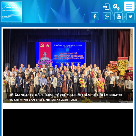
HỘI ÂM NHẠC TP. HỒ CHÍ MINH TỔ CHỨC ĐẠI HỘI TOÀN THỂ HỘI ÂM NHẠC TP.
HỒ CHÍ MINH LẦN THỨ I, NHIỆM KỲ 2026 – 2031