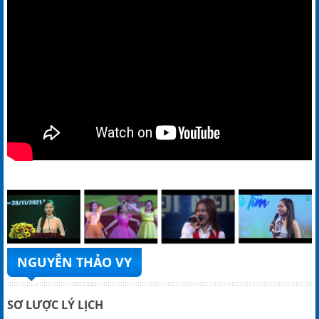
NGUYỄN THẢO VY
SƠ LƯỢC LÝ LỊCH