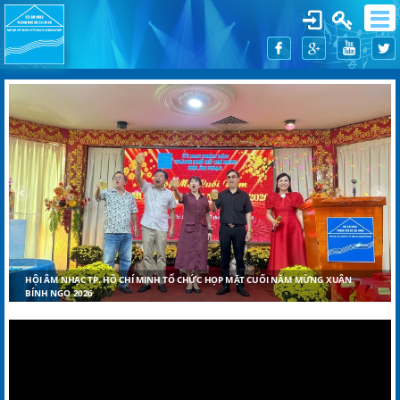
HỘI ÂM NHẠC TP. HỒ CHÍ MINH TỔ CHỨC HỌP MẶT CUỐI NĂM MỪNG XUÂN
BÍNH NGỌ 2026