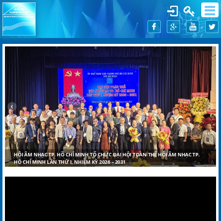
HỘI ÂM NHẠC TP. HỒ CHÍ MINH TỔ CHỨC ĐẠI HỘI TOÀN THỂ HỘI ÂM NHẠC TP.
HỒ CHÍ MINH LẦN THỨ I, NHIỆM KỲ 2026 – 2031