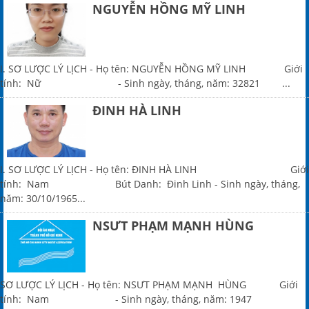
NGUYỄN HỒNG MỸ LINH
I. SƠ LƯỢC LÝ LỊCH - Họ tên: NGUYỄN HỒNG MỸ LINH Giới
tính: Nữ - Sinh ngày, tháng, năm: 32821 ...
ĐINH HÀ LINH
I. SƠ LƯỢC LÝ LỊCH - Họ tên: ĐINH HÀ LINH Giới
tính: Nam Bút Danh: Đinh Linh - Sinh ngày, tháng,
năm: 30/10/1965...
NSƯT PHẠM MẠNH HÙNG
SƠ LƯỢC LÝ LỊCH - Họ tên: NSƯT PHẠM MẠNH HÙNG Giới
tính: Nam - Sinh ngày, tháng, năm: 1947