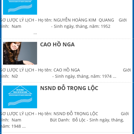
SƠ LƯỢC LÝ LỊCH - Họ tên: NGUYỄN HOÀNG KIM QUANG Giới
tính: Nam - Sinh ngày, tháng, năm: 1952
...
CAO HỒ NGA
SƠ LƯỢC LÝ LỊCH - Họ tên: CAO HỒ NGA Giới
tính: Nữ - Sinh ngày, tháng, năm: 1974 ...
NSND ĐỖ TRỌNG LỘC
SƠ LƯỢC LÝ LỊCH - Họ tên: NSND ĐỖ TRỌNG LỘC Giới
tính: Nam Bút Danh: Đỗ Lộc - Sinh ngày, tháng,
năm: 1948 ...