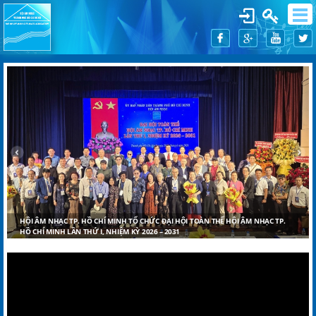
HỘI ÂM NHẠC TP. HỒ CHÍ MINH TỔ CHỨC ĐẠI HỘI TOÀN THỂ HỘI ÂM NHẠC TP.
HỒ CHÍ MINH LẦN THỨ I, NHIỆM KỲ 2026 – 2031