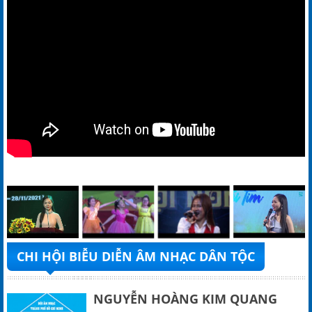
CHI HỘI BIỄU DIỄN ÂM NHẠC DÂN TỘC
NGUYỄN HOÀNG KIM QUANG