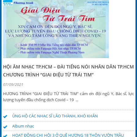
HỘI ÂM NHẠC TP.HCM – ĐÀI TIẾNG NÓI NHÂN DÂN TP.HCM
CHƯƠNG TRÌNH “GIAI ĐIỆU TỪ TRÁI TIM”
07/09/2021
HƯƠNG TRÌNH “GIAI ĐIỆU TỪ TRÁI TIM” cảm ơn đội ngũ Y, Bác sĩ, lực
lượng tuyến đầu chống dịch Covid – 19 ...
ỦNG HỘ CÁC NHẠC SĨ LÃO THÀNH, KHÓ KHĂN
Album nhạc
HOẠT ĐỘNG CHI HỘI 3 Ở QUÊ HƯƠNG 18 THÔN VƯỜN TRẦU