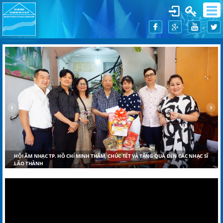
C SĨ
HỘI ÂM NHẠC TP. HCM TỔ CHỨC LỄ TỔNG KẾT, TRAO GIẢI THƯỞNG ÂM NHẠC
NĂM 2025, TẶNG QUÀ TẾT NĂM 2026 CHO HỘI VIÊN LÃO THÀNH