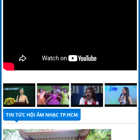
TIN TỨC HỘI ÂM NHẠC TP.HCM