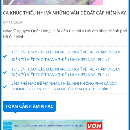
CA KHÚC THIẾU NHI VÀ NHỮNG VẤN ĐỀ BẤT CẬP HIỆN NAY
07/11/2024
Nhạc sĩ Nguyễn Quốc Đông - Hội viên Chi hội 6 Hội Âm nhạc Thành phố
Hồ Chí Minh
TỪ LIÊN HOAN SẮC MÀU NHẠC CỤ NGHĨ VỀ TÁC PHẨM ORGAN
ĐIỆN TỬ VIẾT CHO THANH THIẾU NHI HIỆN NAY - Phần 2
TỪ LIÊN HOAN SẮC MÀU NHẠC CỤ NGHĨ VỀ TÁC PHẨM ORGAN
ĐIỆN TỬ VIẾT CHO THANH THIẾU NHI HIỆN NAY - Phần 1
LÀM THẾ NÀO ĐỂ ÂM NHẠC THIẾU NHI KHÔNG PHẢI LÀ CON
ĐƯỜNG CHỈ DÀNH CHO VÀI NGƯỜI TÂM HUYẾT? - Phần 2
TOÀN CẢNH ÂM NHẠC