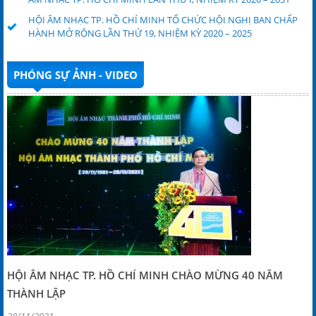
HỘI ÂM NHẠC TP. HỒ CHÍ MINH TỔ CHỨC HỘI NGHỊ BAN CHẤP
HÀNH MỞ RỘNG LẦN THỨ 19, NHIỆM KỲ 2020 – 2025
PHÓNG SỰ ẢNH - VIDEO
HỘI ÂM NHẠC TP. HỒ CHÍ MINH CHÀO MỪNG 40 NĂM
THÀNH LẬP
28/11/2021