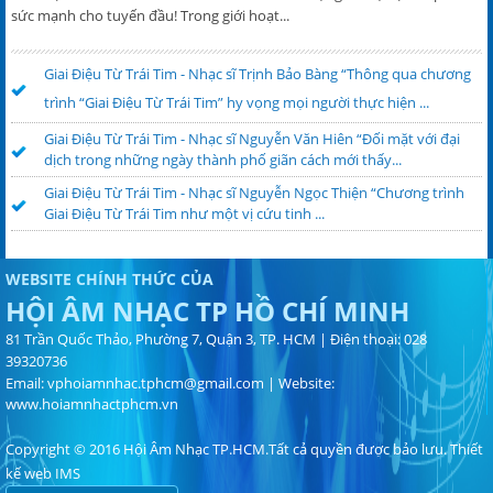
sức mạnh cho tuyến đầu! Trong giới hoạt...
Giai Điệu Từ Trái Tim - Nhạc sĩ Trịnh Bảo Bàng “Thông qua chương
trình “Giai Điệu Từ Trái Tim” hy vọng mọi người thực hiện ...
Giai Điệu Từ Trái Tim - Nhạc sĩ Nguyễn Văn Hiên “Đối mặt với đại
dịch trong những ngày thành phố giãn cách mới thấy...
Giai Điệu Từ Trái Tim - Nhạc sĩ Nguyễn Ngọc Thiện “Chương trình
Giai Điệu Từ Trái Tim như một vị cứu tinh ...
WEBSITE CHÍNH THỨC CỦA
HỘI ÂM NHẠC TP HỒ CHÍ MINH
81 Trần Quốc Thảo, Phường 7, Quận 3, TP. HCM | Điện thoại: 028
39320736
Email:
vphoiamnhac.tphcm@gmail.com
| Website:
www.hoiamnhactphcm.vn
Copyright © 2016 Hội Âm Nhạc TP.HCM.Tất cả quyền được bảo lưu.
Thiết
kế web
IMS