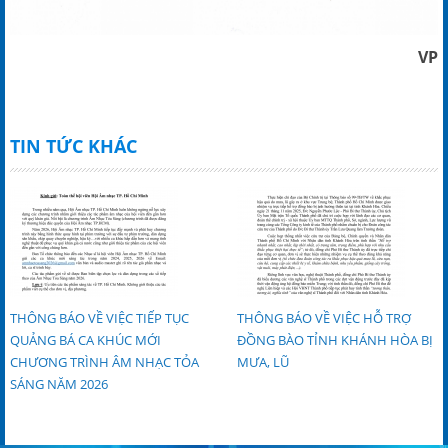
VP
TIN TỨC KHÁC
THÔNG BÁO VỀ VIỆC TIẾP TỤC
THÔNG BÁO VỀ VIỆC HỖ TRỢ
QUẢNG BÁ CA KHÚC MỚI
ĐỒNG BÀO TỈNH KHÁNH HÒA BỊ
CHƯƠNG TRÌNH ÂM NHẠC TỎA
MƯA, LŨ
SÁNG NĂM 2026