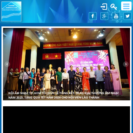
HỘI ÂM NHẠC TP. HCM TỔ CHỨC LỄ TỔNG KẾT, TRAO GIẢI THƯỞNG ÂM NHẠC
NĂM 2025, TẶNG QUÀ TẾT NĂM 2026 CHO HỘI VIÊN LÃO THÀNH