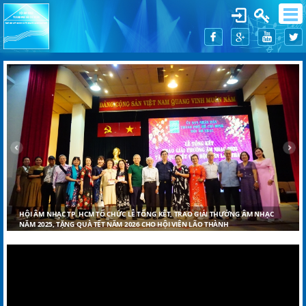
HỘI ÂM NHẠC TP. HCM TỔ CHỨC LỄ TỔNG KẾT, TRAO GIẢI THƯỞNG ÂM NHẠC
NĂM 2025, TẶNG QUÀ TẾT NĂM 2026 CHO HỘI VIÊN LÃO THÀNH