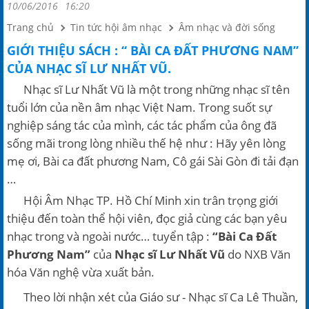
10/06/2016
16:20
Trang chủ
Tin tức hội âm nhạc
Âm nhạc và đời sống
GIỚI THIỆU SÁCH : “ BÀI CA ĐẤT PHƯƠNG NAM”
CỦA NHẠC SĨ LƯ NHẤT VŨ.
Nhạc sĩ Lư Nhất Vũ là một trong những nhạc sĩ tên
tuổi lớn của nền âm nhạc Việt Nam. Trong suốt sự
nghiệp sáng tác của mình, các tác phẩm của ông đã
sống mãi trong lòng nhiều thế hệ như : Hãy yên lòng
mẹ ơi, Bài ca đất phương Nam, Cô gái Sài Gòn đi tải đạn
…
Hội Âm Nhạc TP. Hồ Chí Minh xin trân trọng giới
thiệu đến toàn thể hội viên, đọc giả cùng các bạn yêu
nhạc trong và ngoài nước… tuyển tập :
“Bài Ca Đất
Phương Nam”
của
Nhạc sĩ Lư Nhất Vũ
do NXB Văn
hóa Văn nghệ vừa xuất bản.
Theo lời nhận xét của Giáo sư - Nhạc sĩ Ca Lê Thuần,