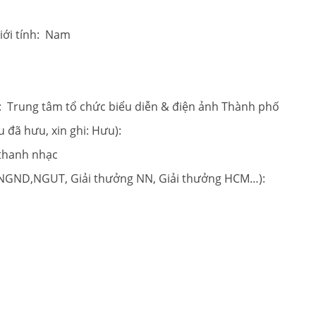
ính: Nam
 15/3/1972
u): Trung tâm tổ chức biểu diễn & điện ảnh Thành phố
 đã hưu, xin ghi: Hưu):
 thanh nhạc
, NGND,NGUT, Giải thưởng NN, Giải thưởng HCM…):