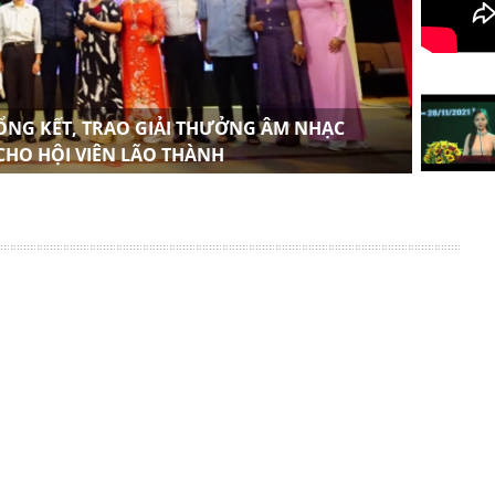
TỔNG KẾT, TRAO GIẢI THƯỞNG ÂM NHẠC
HỘI 
 CHO HỘI VIÊN LÃO THÀNH
NHIỆ