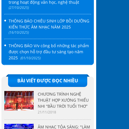
trong hoạt động văn học, nghệ thuật
(27/10/2025)
THÔNG BÁO CHIÊU SINH LỚP BỒI DƯỠNG
KIẾN THỨC ÂM NHẠC NĂM 2025
(16/10/2025)
THÔNG BÁO V/v công bố những tác phẩm
được chọn hỗ trợ đầu tư sáng tạo năm
2025
(01/10/2025)
BÀI VIẾT ĐƯỢC ĐỌC NHIỀU
CHƯƠNG TRÌNH NGHỆ
THUẬT HỢP XƯỚNG THIẾU
NHI “BẦU TRỜI TUỔI THƠ”
21/11/2018
ÂM NHẠC TỎA SÁNG: "LÀM