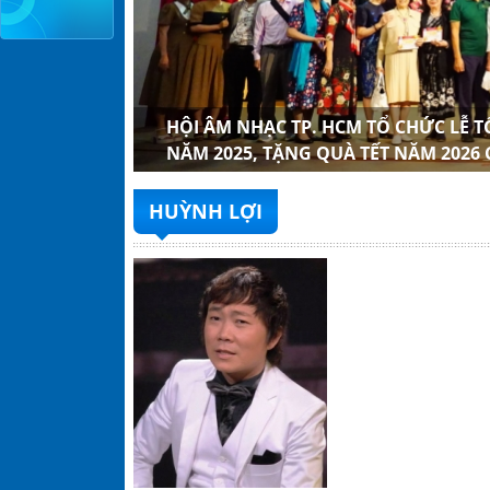
 CỦA HỘI
NHẠC TP.
H MỞ RỘNG
G XUÂN
ÁC NHẠC SĨ
ỒN, LỄ KẾT
NH PHỐ HỒ
ẠC SĨ LÃO
HỘI ÂM NHẠC TP. HCM TỔ CHỨC LỄ 
NĂM 2025, TẶNG QUÀ TẾT NĂM 2026
HUỲNH LỢI