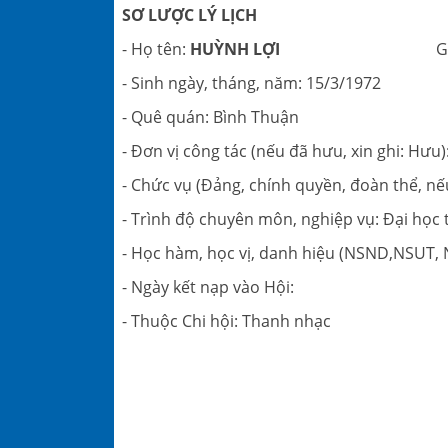
SƠ LƯỢC LÝ LỊCH
- Họ tên:
HUỲNH LỢI
Giới t
- Sinh ngày, tháng, năm:
- Quê quán: Bình Thuận
- Đơn vị công tác (nếu đã hưu, xin ghi: Hư
- Chức vụ (Đảng, chính quyền, đoàn thể, nếu
- Trình độ chuyên môn, nghiệp vụ: Đại học
- Học hàm, học vị, danh hiệu (NSND,NSUT
- Ngày kết nạp vào Hội:
- Thuộc Chi hội: Thanh nhạc