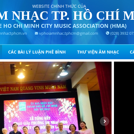
WEBSITE CHÍNH THỨC CỦA
M NHẠC TP. HỒ CHÍ 
E HO CHI MINH CITY MUSIC ASSOCIATION (HMA)
nhactphcm.vn
vphoiamnhac.tphcm@gmail.com
(028) 3932 07
CÁC BÀI LÝ LUẬN PHÊ BÌNH
THƯ VIỆN ÂM NHẠC
C