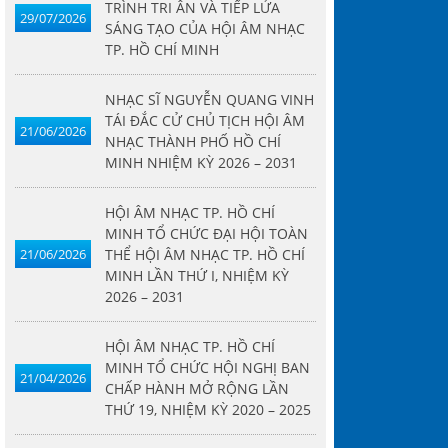
TRÌNH TRI ÂN VÀ TIẾP LỬA
29/07/2026
SÁNG TẠO CỦA HỘI ÂM NHẠC
TP. HỒ CHÍ MINH
NHẠC SĨ NGUYỄN QUANG VINH
TÁI ĐẮC CỬ CHỦ TỊCH HỘI ÂM
21/06/2026
NHẠC THÀNH PHỐ HỒ CHÍ
MINH NHIỆM KỲ 2026 – 2031
HỘI ÂM NHẠC TP. HỒ CHÍ
MINH TỔ CHỨC ĐẠI HỘI TOÀN
21/06/2026
THỂ HỘI ÂM NHẠC TP. HỒ CHÍ
MINH LẦN THỨ I, NHIỆM KỲ
2026 – 2031
HỘI ÂM NHẠC TP. HỒ CHÍ
MINH TỔ CHỨC HỘI NGHỊ BAN
21/04/2026
CHẤP HÀNH MỞ RỘNG LẦN
THỨ 19, NHIỆM KỲ 2020 – 2025