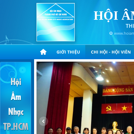
HỘI Â
TH
www.hoiam
GIỚI THIỆU
CHI HỘI - HỘI VIÊN