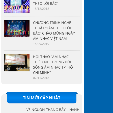
THEO LỜI BÁC"
18/12/2018
CHƯƠNG TRÌNH NGHỆ
THUẬT “LÀM THEO LỜI
BÁC” CHÀO MỪNG NGÀY
ÂM NHẠC VIỆT NAM
18/09/2019
HỘI THẢO “ÂM NHẠC
THIẾU NHI TRONG ĐỜI
SỐNG ÂM NHẠC TP. HỒ
CHÍ MINH”
07/11/2018
TIN MỚI CẬP NHẬT
VỀ NGUỒN THÁNG BẢY – HÀNH