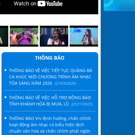
ÂM NHẠC THÀNH PHỐ HỒ CHÍ MINH TỔ CHỨC TỌA ĐÀM “V
M CỦA NGƯỜI HOẠT ĐỘNG ÂM NHẠC TẠI THÀNH PHỐ HỒ
THÔNG BÁO
THÔNG BÁO VỀ VIỆC TIẾP TỤC QUẢNG BÁ
CA KHÚC MỚI CHƯƠNG TRÌNH ÂM NHẠC
TỎA SÁNG NĂM 2026
(27/03/2026)
THÔNG BÁO VỀ VIỆC HỖ TRỢ ĐỒNG BÀO
TỈNH KHÁNH HÒA BỊ MƯA, LŨ
(25/11/2025)
THÔNG BÁO V/v định hướng, chấn chỉnh
hoạt động âm nhạc có biểu hiện lệch
chuẩn văn hóa và chấn chỉnh phát ngôn