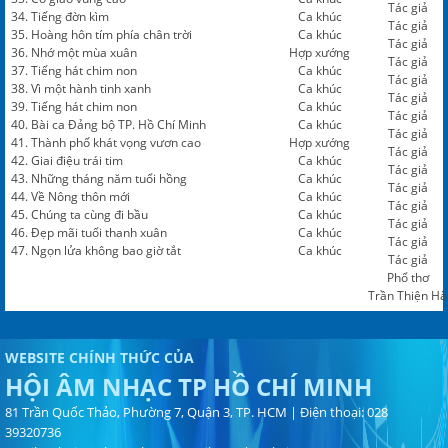
Tác giả
34. Tiếng đờn kìm
Ca khúc
Tác giả
35. Hoàng hôn tím phía chân trời
Ca khúc
Tác giả
36. Nhớ một mùa xuân
Hợp xướng
Tác giả
37. Tiếng hát chim non
Ca khúc
Tác giả
38. Vì một hành tinh xanh
Ca khúc
Tác giả
39. Tiếng hát chim non
Ca khúc
Tác giả
40. Bài ca Đảng bộ TP. Hồ Chí Minh
Ca khúc
Tác giả
41. Thành phố khát vọng vươn cao
Hợp xướng
Tác giả
42. Giai điệu trái tim
Ca khúc
Tác giả
43. Những tháng năm tuổi hồng
Ca khúc
Tác giả
44. Về Nông thôn mới
Ca khúc
Tác giả
45. Chúng ta cùng đi bầu
Ca khúc
Tác giả
46. Đẹp mãi tuổi thanh xuân
Ca khúc
Tác giả
47. Ngọn lửa không bao giờ tắt
Ca khúc
Tác giả
Phổ thơ
Trần Thiện Hà
WEBSITE CHÍNH THỨC CỦA
HỘI ÂM NHẠC TP HỒ CHÍ MINH
81 Trần Quốc Thảo, Phường 7, Quận 3, TP. HCM | Điện thoại: 028
39320736