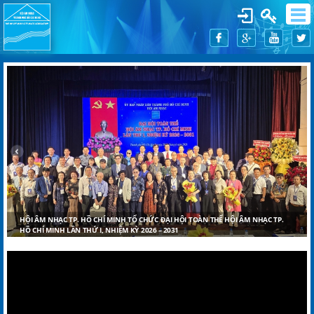
HỘI ÂM NHẠC TP. HỒ CHÍ MINH TỔ CHỨC ĐẠI HỘI TOÀN THỂ HỘI ÂM NHẠC TP.
HỒ CHÍ MINH LẦN THỨ I, NHIỆM KỲ 2026 – 2031