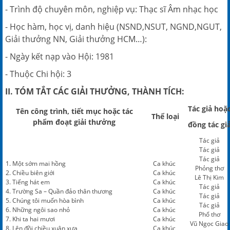
- Trình độ chuyên môn, nghiệp vụ: Thạc sĩ Âm nhạc học
- Học hàm, học vị, danh hiệu (NSND,NSUT, NGND,NGUT,
Giải thưởng NN, Giải thưởng HCM…):
- Ngày kết nạp vào Hội: 1981
- Thuộc Chi hội: 3
II. TÓM
TẮT CÁC GIẢI THƯỞNG, THÀNH TÍCH:
Tác giả hoặ
Tên công trình
, tiết mục hoặc tác
Thể loại
phẩm đoạt giải thưởng
đồng tác gi
Tác giả
Tác giả
Tác giả
1. Một sớm mai hồng
Ca khúc
Phỏng thơ
2. Chiều biên giới
Ca khúc
Lê Thị Kim
3. Tiếng hát em
Ca khúc
Tác giả
4. Trường Sa – Quần đảo thân thương
Ca khúc
Tác giả
5. Chúng tôi muốn hòa bình
Ca khúc
Tác giả
6. Những ngôi sao nhỏ
Ca khúc
Phổ thơ
7. Khi ta hai mươi
Ca khúc
Vũ Ngọc Giao
8. Lên đồi chiều xuân xưa
Ca khúc