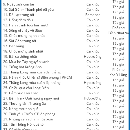
Tác giả
9. Ngày xưa còn bé
Ca khúc
Tác giả
10. Sài Gòn – Thành phố tôi yêu
Ca khúc
Tác giả
11. Đà Lạt trong tôi
Romance
Tác giả
12. Hổng dám đâu
Ca khúc
Tác giả
13. Hành trình tuổi hai mươi
Ca khúc
Phổ thơ
14. Sông ơi chảy về đâu?
Ca khúc
Trần Nhật Vy
15. Chúc mừng hạnh phúc
Ca khúc
Tác giả
16. Sài Gòn trong tôi
Ca khúc
Tác giả
17. Bến vắng
Ca khúc
Tác giả
18. Chúc mừng sinh nhật
Ca khúc
Tác giả
19. Bài ca thống nhất
Hợp xướng
Tác giả
20. Mùa hè Tây nguyên xanh
Ca khúc
Tác giả
21. Tiếng hát Krông Ana
Ca khúc
Phổ thơ
22. Thăng Long mùa xuân đại thắng
Ca khúc
Kpa Y Lăng
23. Hành khúc Chiến sĩ Biên phòng TPHCM
Ca khúc
Tác giả
24. Thăng Long mùa xuân đại thắng
Hợp xướng
Tác giả
25. Chiều qua cầu Long Biên
Ca khúc
Tác giả
26. Cảm xúc Tân Trào
Ca khúc
Tác giả
27. Bến Tre – Quê hương ngày mới
Hợp xướng
Tác giả
28. Thương lắm Trường Sa
Ca khúc
Tác giả
29. Nắng mới tình quê
Ca khúc
Tác giả
30. Tình yêu Chiến sĩ Biên phòng
Ca khúc
Tác giả
31. Những cánh chim mùa xuân
Ca khúc
Tác giả
32. Tân Thông Hội quê tôi
Ca khúc
Tác giả
33. Cô giáo vùng cao
Ca khúc