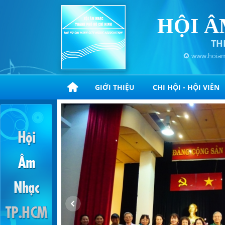
HỘI Â
TH
www.hoiam
GIỚI THIỆU
CHI HỘI - HỘI VIÊN