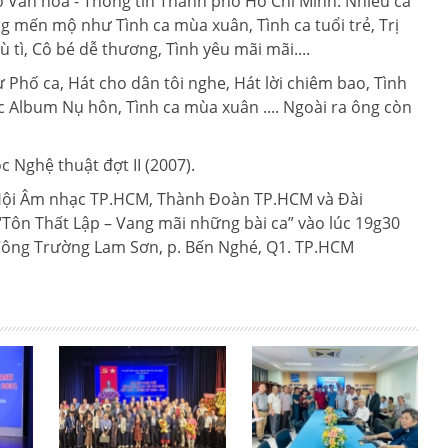
Sở Văn hóa - Thông tin Thành phố Hồ Chí Minh. Nhiều ca
 mến mộ như Tình ca mùa xuân, Tình ca tuổi trẻ, Trị
tì, Cô bé dễ thương, Tình yêu mãi mãi....
 Phố ca, Hát cho dân tôi nghe, Hát lời chiêm bao, Tình
c Album Nụ hôn, Tình ca mùa xuân .... Ngoài ra ông còn
 Nghệ thuật đợt II (2007).
Hội Âm nhạc TP.HCM, Thành Đoàn TP.HCM và Đài
Tôn Thất Lập – Vang mãi những bài ca” vào lúc 19g30
 Công Trường Lam Sơn, p. Bến Nghé, Q1. TP.HCM