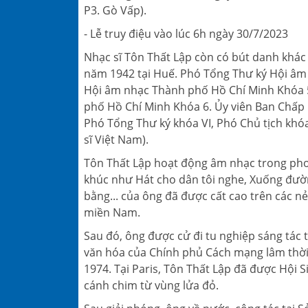
P3. Gò Vấp).
- Lễ truy điệu vào lúc 6h ngày 30/7/2023
Nhạc sĩ Tôn Thất Lập còn có bút danh khác 
năm 1942 tại Huế. Phó Tổng Thư ký Hội âm
Hội âm nhạc Thành phố Hồ Chí Minh Khóa 5
phố Hồ Chí Minh Khóa 6. Ủy viên Ban Chấp hàn
Phó Tổng Thư ký khóa VI, Phó Chủ tịch khóa
sĩ Việt Nam).
Tôn Thất Lập hoạt động âm nhạc trong phon
khúc như Hát cho dân tôi nghe, Xuống đườ
bằng... của ông đã được cất cao trên các nẻ
miền Nam.
Sau đó, ông được cử đi tu nghiệp sáng tác t
văn hóa của Chính phủ Cách mạng lâm thờ
1974. Tại Paris, Tôn Thất Lập đã được Hội 
cánh chim từ vùng lửa đỏ.