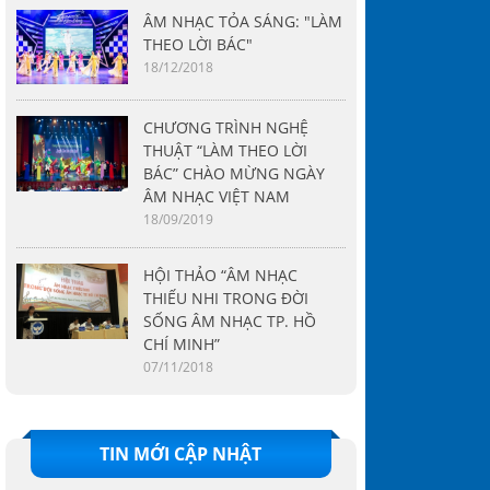
ÂM NHẠC TỎA SÁNG: "LÀM
THEO LỜI BÁC"
18/12/2018
CHƯƠNG TRÌNH NGHỆ
THUẬT “LÀM THEO LỜI
BÁC” CHÀO MỪNG NGÀY
ÂM NHẠC VIỆT NAM
18/09/2019
HỘI THẢO “ÂM NHẠC
THIẾU NHI TRONG ĐỜI
SỐNG ÂM NHẠC TP. HỒ
CHÍ MINH”
07/11/2018
TIN MỚI CẬP NHẬT