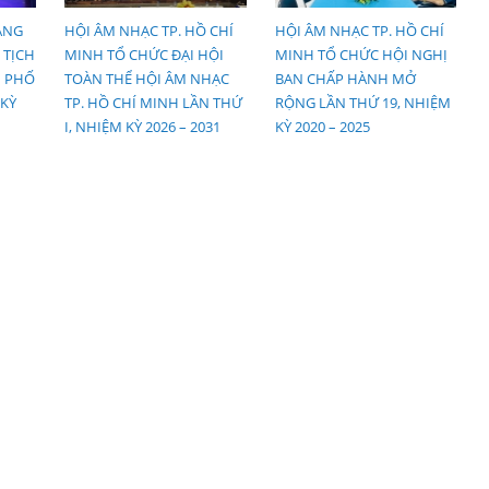
ANG
HỘI ÂM NHẠC TP. HỒ CHÍ
HỘI ÂM NHẠC TP. HỒ CHÍ
 TỊCH
MINH TỔ CHỨC ĐẠI HỘI
MINH TỔ CHỨC HỘI NGHỊ
H PHỐ
TOÀN THỂ HỘI ÂM NHẠC
BAN CHẤP HÀNH MỞ
KỲ
TP. HỒ CHÍ MINH LẦN THỨ
RỘNG LẦN THỨ 19, NHIỆM
I, NHIỆM KỲ 2026 – 2031
KỲ 2020 – 2025