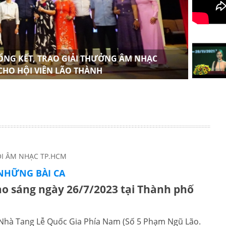
TỔNG KẾT, TRAO GIẢI THƯỞNG ÂM NHẠC
HỘI 
 CHO HỘI VIÊN LÃO THÀNH
NHIỆ
ỘI ÂM NHẠC TP.HCM
 NHỮNG BÀI CA
ào sáng ngày 26/7/2023 tại Thành phố
ại Nhà Tang Lễ Quốc Gia Phía Nam (Số 5 Phạm Ngũ Lão.