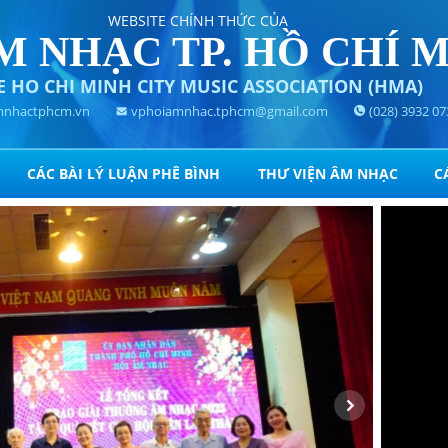
WEBSITE CHÍNH THỨC CỦA
M NHẠC TP. HỒ CHÍ 
E HO CHI MINH CITY MUSIC ASSOCIATION (HMA)
nhactphcm.vn
vphoiamnhac.tphcm@gmail.com
(028) 3932 07
CÁC BÀI LÝ LUẬN PHÊ BÌNH
THƯ VIỆN ÂM NHẠC
C