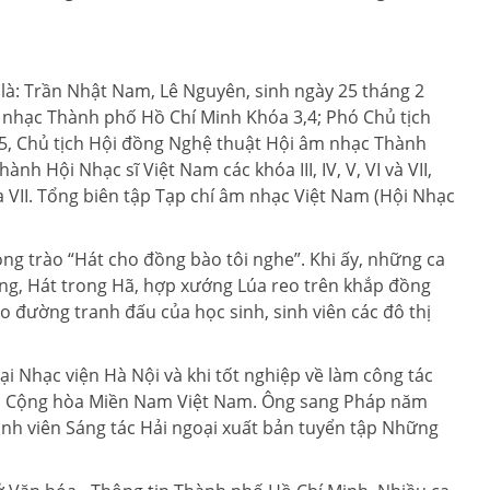
là: Trần Nhật Nam, Lê Nguyên, sinh ngày 25 tháng 2
 nhạc Thành phố Hồ Chí Minh Khóa 3,4; Phó Chủ tịch
, Chủ tịch Hội đồng Nghệ thuật Hội âm nhạc Thành
h Hội Nhạc sĩ Việt Nam các khóa III, IV, V, VI và VII,
 VII. Tổng biên tập Tạp chí âm nhạc Việt Nam (Hội Nhạc
g trào “Hát cho đồng bào tôi nghe”. Khi ấy, những ca
ng, Hát trong Hã, hợp xướng Lúa reo trên khắp đồng
o đường tranh đấu của học sinh, sinh viên các đô thị
ại Nhạc viện Hà Nội và khi tốt nghiệp về làm công tác
i Cộng hòa Miền Nam Việt Nam. Ông sang Pháp năm
Sinh viên Sáng tác Hải ngoại xuất bản tuyển tập Những