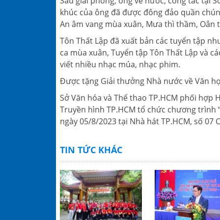
Sau giải phóng, ông về nước, công tác tại 
khúc của ông đã được đông đảo quần chúng
An âm vang mùa xuân, Mưa thì thầm, Oẳn tù 
Tôn Thất Lập đã xuất bản các tuyển tập như
ca mùa xuân, Tuyển tập Tôn Thất Lập và cá
viết nhiều nhạc múa, nhạc phim.
Được tặng Giải thưởng Nhà nước về Văn học
Sở Văn hóa và Thể thao TP.HCM phối hợp 
Truyền hình TP.HCM tổ chức chương trình “
ngày 05/8/2023 tại Nhà hát TP.HCM, số 07
TIN TỨC KHÁC