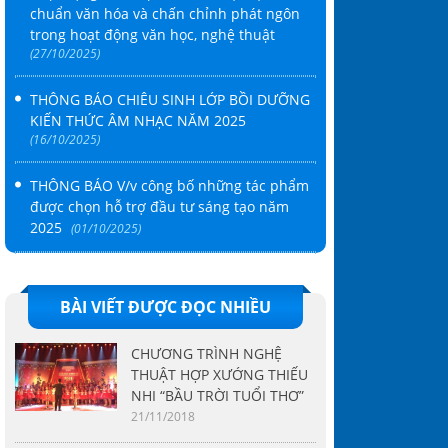
chuẩn văn hóa và chấn chỉnh phát ngôn
trong hoạt động văn học, nghệ thuật
(27/10/2025)
THÔNG BÁO CHIÊU SINH LỚP BỒI DƯỠNG
KIẾN THỨC ÂM NHẠC NĂM 2025
(16/10/2025)
THÔNG BÁO V/v công bố những tác phẩm
được chọn hỗ trợ đầu tư sáng tạo năm
2025
(01/10/2025)
BÀI VIẾT ĐƯỢC ĐỌC NHIỀU
CHƯƠNG TRÌNH NGHỆ
THUẬT HỢP XƯỚNG THIẾU
NHI “BẦU TRỜI TUỔI THƠ”
21/11/2018