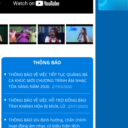
ÂM NHẠC THÀNH PHỐ HỒ CHÍ MINH TỔ CHỨC TỌA ĐÀM “V
M CỦA NGƯỜI HOẠT ĐỘNG ÂM NHẠC TẠI THÀNH PHỐ HỒ
THÔNG BÁO
THÔNG BÁO VỀ VIỆC TIẾP TỤC QUẢNG BÁ
CA KHÚC MỚI CHƯƠNG TRÌNH ÂM NHẠC
TỎA SÁNG NĂM 2026
(27/03/2026)
THÔNG BÁO VỀ VIỆC HỖ TRỢ ĐỒNG BÀO
TỈNH KHÁNH HÒA BỊ MƯA, LŨ
(25/11/2025)
THÔNG BÁO V/v định hướng, chấn chỉnh
hoạt động âm nhạc có biểu hiện lệch