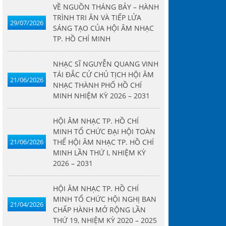
VỀ NGUỒN THÁNG BẢY – HÀNH
VỀ NGUỒN THÁNG BẢY –
NHẠC SĨ NGUYỄN QUANG
HỘI ÂM NH
TRÌNH TRI ÂN VÀ TIẾP LỬA
29/07/2026
HÀNH TRÌNH TRI ÂN VÀ
VINH TÁI ĐẮC CỬ CHỦ TỊCH
MINH TỔ C
SÁNG TẠO CỦA HỘI ÂM NHẠC
TIẾP LỬA SÁNG TẠO CỦA
HỘI ÂM NHẠC THÀNH PHỐ
TOÀN THỂ
TP. HỒ CHÍ MINH
HỘI ÂM NHẠC TP. HỒ CHÍ
HỒ CHÍ MINH NHIỆM KỲ
TP. HỒ CH
MINH
2026 – 2031
I, NHIỆM K
NHẠC SĨ NGUYỄN QUANG VINH
TÁI ĐẮC CỬ CHỦ TỊCH HỘI ÂM
21/06/2026
NHẠC THÀNH PHỐ HỒ CHÍ
MINH NHIỆM KỲ 2026 – 2031
HỘI ÂM NHẠC TP. HỒ CHÍ
MINH TỔ CHỨC ĐẠI HỘI TOÀN
21/06/2026
THỂ HỘI ÂM NHẠC TP. HỒ CHÍ
MINH LẦN THỨ I, NHIỆM KỲ
2026 – 2031
HỘI ÂM NHẠC TP. HỒ CHÍ
MINH TỔ CHỨC HỘI NGHỊ BAN
21/04/2026
CHẤP HÀNH MỞ RỘNG LẦN
THỨ 19, NHIỆM KỲ 2020 – 2025