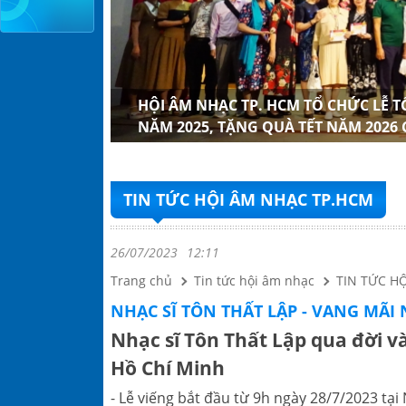
 CỦA HỘI
NHẠC TP.
H MỞ RỘNG
G XUÂN
ÁC NHẠC SĨ
ỒN, LỄ KẾT
NH PHỐ HỒ
ẠC SĨ LÃO
HỘI ÂM NHẠC TP. HCM TỔ CHỨC LỄ 
NĂM 2025, TẶNG QUÀ TẾT NĂM 2026
TIN TỨC HỘI ÂM NHẠC TP.HCM
26/07/2023
12:11
Trang chủ
Tin tức hội âm nhạc
TIN TỨC H
NHẠC SĨ TÔN THẤT LẬP - VANG MÃI
Nhạc sĩ Tôn Thất Lập qua đời v
Hồ Chí Minh
- Lễ viếng bắt đầu từ 9h ngày 28/7/2023 t