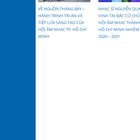
C TP. HỒ CHÍ
VỀ NGUỒN THÁNG BẢY –
NHẠC SĨ NGUYỄN QU
HỨC HỘI NGHỊ
HÀNH TRÌNH TRI ÂN VÀ
VINH TÁI ĐẮC CỬ CHỦ
 HÀNH MỞ
TIẾP LỬA SÁNG TẠO CỦA
HỘI ÂM NHẠC THÀN
THỨ 19, NHIỆM
HỘI ÂM NHẠC TP. HỒ CHÍ
HỒ CHÍ MINH NHIỆM 
025
MINH
2026 – 2031