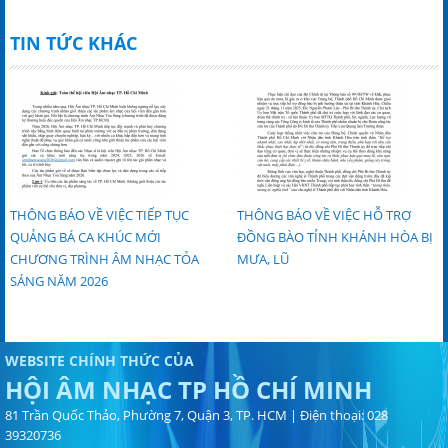
TIN TỨC KHÁC
THÔNG BÁO VỀ VIỆC TIẾP TỤC
THÔNG BÁO VỀ VIỆC HỖ TRỢ
QUẢNG BÁ CA KHÚC MỚI
ĐỒNG BÀO TỈNH KHÁNH HÒA BỊ
CHƯƠNG TRÌNH ÂM NHẠC TỎA
MƯA, LŨ
SÁNG NĂM 2026
WEBSITE CHÍNH THỨC CỦA
HỘI ÂM NHẠC TP HỒ CHÍ MINH
81 Trần Quốc Thảo, Phường 7, Quận 3, TP. HCM | Điện thoại: 028
39320736