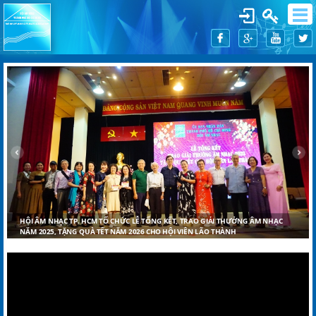
HỘI ÂM NHẠC TP. HCM TỔ CHỨC LỄ TỔNG KẾT, TRAO GIẢI THƯỞNG ÂM NHẠC
NĂM 2025, TẶNG QUÀ TẾT NĂM 2026 CHO HỘI VIÊN LÃO THÀNH