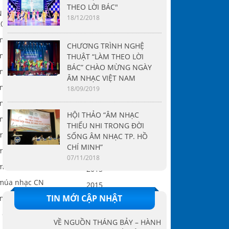
THEO LỜI BÁC"
N toàn quốc các năm
18/12/2018
2012,2015,2020
2000
 múa nhạc CN
2000
CHƯƠNG TRÌNH NGHỆ
 múa nhạc CN
THUẬT “LÀM THEO LỜI
2002
BÁC” CHÀO MỪNG NGÀY
 múa nhạc CN
2009
ÂM NHẠC VIỆT NAM
 múa nhạc CN
18/09/2019
2009
 múa nhạc CN
2009
HỘI THẢO “ÂM NHẠC
 múa nhạc CN
2012
THIẾU NHI TRONG ĐỜI
 múa nhạc CN
SỐNG ÂM NHẠC TP. HỒ
2002
CHÍ MINH”
 múa nhạc CN
2012
07/11/2018
 múa nhạc CN
2015
 múa nhạc CN
2015
TIN MỚI CẬP NHẬT
 múa nhạc CN
2020
ụ dân tộc toàn quốc
VỀ NGUỒN THÁNG BẢY – HÀNH