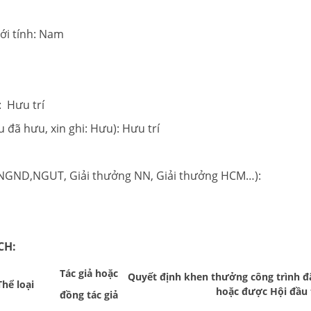
ính: Nam
 23/11/1956
: Hưu trí
 đã hưu, xin ghi: Hưu): Hưu trí
, NGND,NGUT, Giải thưởng NN, Giải thưởng HCM…):
CH:
Tác giả hoặc
Quyết định khen thưởng công trình đã
Thể loại
hoặc được Hội đầu
đồng tác giả