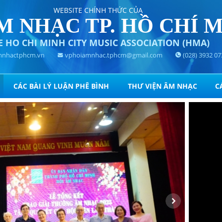
WEBSITE CHÍNH THỨC CỦA
M NHẠC TP. HỒ CHÍ 
E HO CHI MINH CITY MUSIC ASSOCIATION (HMA)
nhactphcm.vn
vphoiamnhac.tphcm@gmail.com
(028) 3932 07
CÁC BÀI LÝ LUẬN PHÊ BÌNH
THƯ VIỆN ÂM NHẠC
C