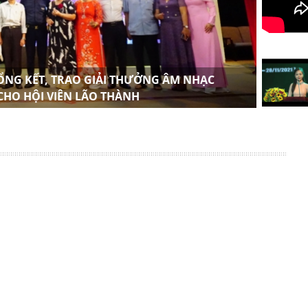
TỔNG KẾT, TRAO GIẢI THƯỞNG ÂM NHẠC
HỘI 
 CHO HỘI VIÊN LÃO THÀNH
NHIỆ