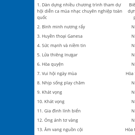
1. Dàn dựng nhiều chương trình tham dự
Bi
hội diễn ca múa nhạc chuyên nghiệp toàn
dựn
quốc
2. Bình minh nương rẩy
N
3. Huyền thoại Ganesa
N
4. Sức mạnh và niềm tin
N
5. Lửa thiêng Inưgar
N
6. Hòa quyện
N
7. Vui hội ngày mùa
Hòa 
8. Nhịp sống play chăm
N
9. Khát vọng
N
10. Khát vọng
N
11. Gia đình lính biển
N
12. Óng ánh tơ vàng
N
13. Âm vang nguồn cội
Hòa 