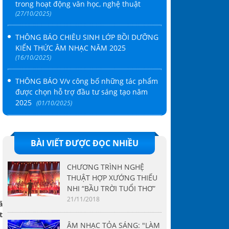
trong hoạt động văn học, nghệ thuật
(27/10/2025)
THÔNG BÁO CHIÊU SINH LỚP BỒI DƯỠNG
KIẾN THỨC ÂM NHẠC NĂM 2025
(16/10/2025)
THÔNG BÁO V/v công bố những tác phẩm
được chọn hỗ trợ đầu tư sáng tạo năm
2025
(01/10/2025)
BÀI VIẾT ĐƯỢC ĐỌC NHIỀU
CHƯƠNG TRÌNH NGHỆ
THUẬT HỢP XƯỚNG THIẾU
NHI “BẦU TRỜI TUỔI THƠ”
Thời
21/11/2018
 đạt các giải thưởng
gian
 tư
công bố
ÂM NHẠC TỎA SÁNG: "LÀM