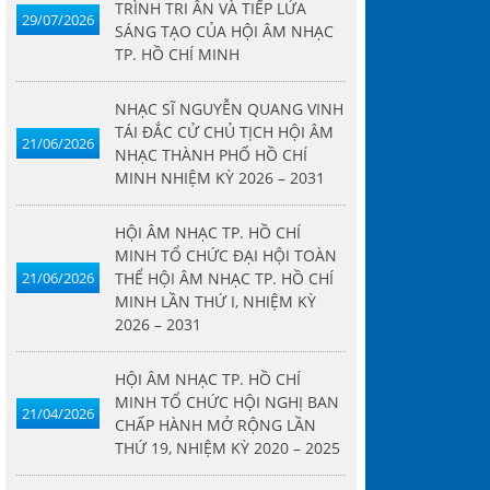
TRÌNH TRI ÂN VÀ TIẾP LỬA
29/07/2026
SÁNG TẠO CỦA HỘI ÂM NHẠC
TP. HỒ CHÍ MINH
NHẠC SĨ NGUYỄN QUANG VINH
TÁI ĐẮC CỬ CHỦ TỊCH HỘI ÂM
21/06/2026
NHẠC THÀNH PHỐ HỒ CHÍ
MINH NHIỆM KỲ 2026 – 2031
HỘI ÂM NHẠC TP. HỒ CHÍ
MINH TỔ CHỨC ĐẠI HỘI TOÀN
21/06/2026
THỂ HỘI ÂM NHẠC TP. HỒ CHÍ
MINH LẦN THỨ I, NHIỆM KỲ
2026 – 2031
HỘI ÂM NHẠC TP. HỒ CHÍ
MINH TỔ CHỨC HỘI NGHỊ BAN
21/04/2026
CHẤP HÀNH MỞ RỘNG LẦN
THỨ 19, NHIỆM KỲ 2020 – 2025