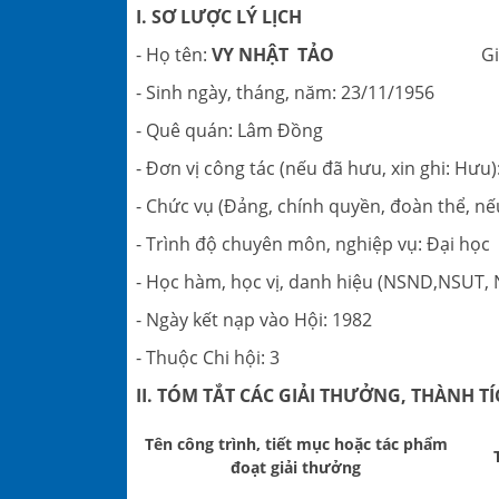
I. SƠ LƯỢC LÝ LỊCH
- Họ tên:
VY NHẬT TẢO
Giới t
- Sinh ngày, tháng, năm:
- Quê quán: Lâm Đồng
- Đơn vị công tác (nếu đã hưu, xin ghi: Hưu)
- Chức vụ (Đảng, chính quyền, đoàn thể, nếu
- Trình độ chuyên môn, nghiệp vụ: Đại học
- Học hàm, học vị, danh hiệu (NSND,NSUT
- Ngày kết nạp vào Hội: 1982
- Thuộc Chi hội: 3
II. TÓM
TẮT CÁC GIẢI THƯỞNG, THÀNH TÍ
Tên công trình
, tiết mục hoặc tác phẩm
đoạt giải thưởng