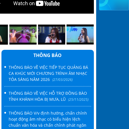
ÂM NHẠC THÀNH PHỐ HỒ CHÍ MINH TỔ CHỨC TỌA ĐÀM “V
M CỦA NGƯỜI HOẠT ĐỘNG ÂM NHẠC TẠI THÀNH PHỐ HỒ
THÔNG BÁO
THÔNG BÁO VỀ VIỆC TIẾP TỤC QUẢNG BÁ
CA KHÚC MỚI CHƯƠNG TRÌNH ÂM NHẠC
TỎA SÁNG NĂM 2026
(27/03/2026)
THÔNG BÁO VỀ VIỆC HỖ TRỢ ĐỒNG BÀO
TỈNH KHÁNH HÒA BỊ MƯA, LŨ
(25/11/2025)
THÔNG BÁO V/v định hướng, chấn chỉnh
hoạt động âm nhạc có biểu hiện lệch
chuẩn văn hóa và chấn chỉnh phát ngôn