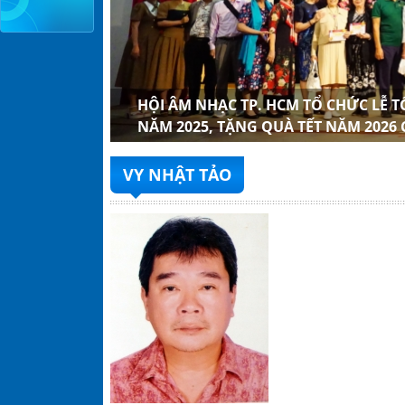
 CỦA HỘI
NHẠC TP.
H MỞ RỘNG
G XUÂN
ÁC NHẠC SĨ
ỒN, LỄ KẾT
NH PHỐ HỒ
ẠC SĨ LÃO
HỘI ÂM NHẠC TP. HCM TỔ CHỨC LỄ 
NĂM 2025, TẶNG QUÀ TẾT NĂM 2026
VY NHẬT TẢO