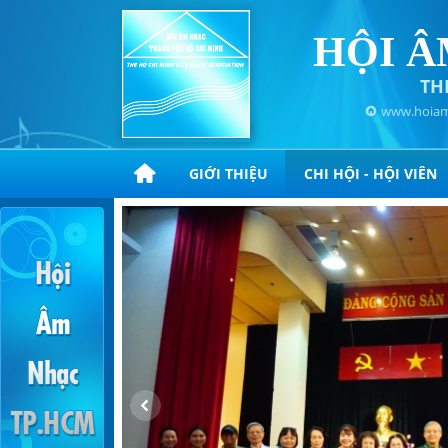
HỘI Â
TH
www.hoiam
GIỚI THIỆU
CHI HỘI - HỘI VIÊN