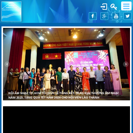
HỘI ÂM NHẠC THÀNH PHỐ HỒ CHÍ MINH TỔ CHỨC TỌA ĐÀM “VAI TRÒ, TRÁCH
NHIỆM CỦA NGƯỜI HOẠT ĐỘNG ÂM NHẠC TẠI THÀNH PHỐ HỒ CHÍ MINH”