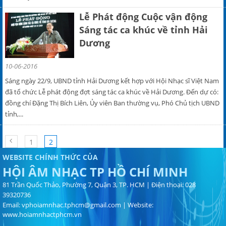
Lễ Phát động Cuộc vận động
Sáng tác ca khúc về tỉnh Hải
Dương
10-06-2016
Sáng ngày 22/9, UBND tỉnh Hải Dương kết hợp với Hội Nhạc sĩ Việt Nam
đã tổ chức Lễ phát động đợt sáng tác ca khúc về Hải Dương. Đến dự có:
đồng chí Đặng Thị Bích Liên, Ủy viên Ban thường vụ, Phó Chủ tịch UBND
tỉnh,...
1
2
WEBSITE CHÍNH THỨC CỦA
HỘI ÂM NHẠC TP HỒ CHÍ MINH
81 Trần Quốc Thảo, Phường 7, Quận 3, TP. HCM | Điện thoại: 028
39320736
Email:
vphoiamnhac.tphcm@gmail.com
| Website:
www.hoiamnhactphcm.vn