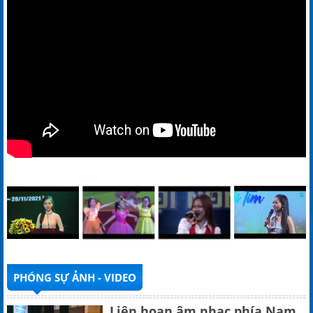
PHÓNG SỰ ẢNH - VIDEO
Liên hoan âm nhạc phía Nam