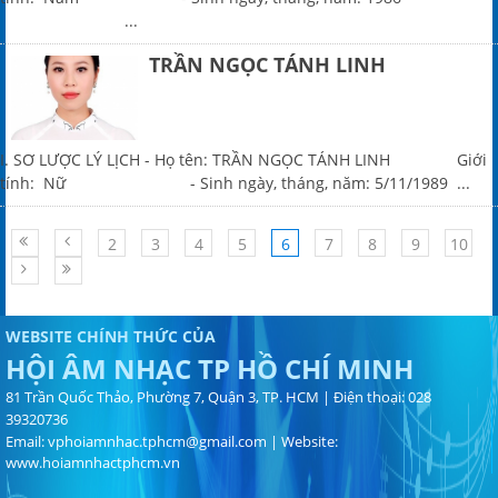
...
TRẦN NGỌC TÁNH LINH
I. SƠ LƯỢC LÝ LỊCH - Họ tên: TRẦN NGỌC TÁNH LINH Giới
tính: Nữ - Sinh ngày, tháng, năm: 5/11/1989 ...
2
3
4
5
6
7
8
9
10
WEBSITE CHÍNH THỨC CỦA
HỘI ÂM NHẠC TP HỒ CHÍ MINH
81 Trần Quốc Thảo, Phường 7, Quận 3, TP. HCM | Điện thoại: 028
39320736
Email:
vphoiamnhac.tphcm@gmail.com
| Website:
www.hoiamnhactphcm.vn