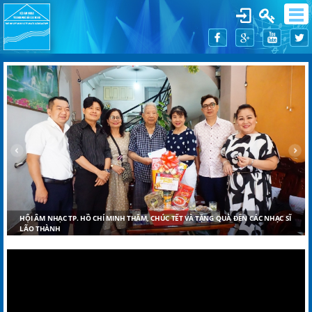
HỘI ÂM NHẠC TP. HỒ CHÍ MINH THĂM, CHÚC TẾT VÀ TẶNG QUÀ ĐẾN CÁC NHẠC SĨ
LÃO THÀNH