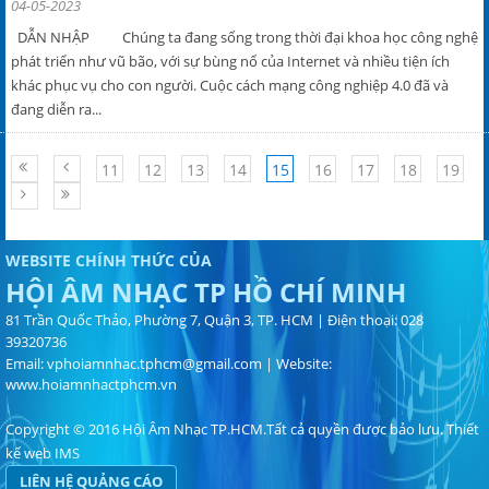
04-05-2023
DẪN NHẬP Chúng ta đang sống trong thời đại khoa học công nghệ
phát triển như vũ bão, với sự bùng nổ của Internet và nhiều tiện ích
khác phục vụ cho con người. Cuộc cách mạng công nghiệp 4.0 đã và
đang diễn ra...
11
12
13
14
15
16
17
18
19
WEBSITE CHÍNH THỨC CỦA
HỘI ÂM NHẠC TP HỒ CHÍ MINH
81 Trần Quốc Thảo, Phường 7, Quận 3, TP. HCM | Điện thoại: 028
39320736
Email:
vphoiamnhac.tphcm@gmail.com
| Website:
www.hoiamnhactphcm.vn
Copyright © 2016 Hội Âm Nhạc TP.HCM.Tất cả quyền được bảo lưu.
Thiết
kế web
IMS