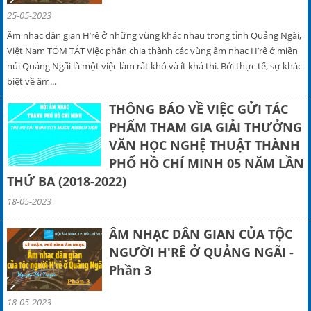
25-05-2023
Âm nhạc dân gian H’rê ở những vùng khác nhau trong tỉnh Quảng Ngãi,
Việt Nam TÓM TẮT Việc phân chia thành các vùng âm nhạc H’rê ở miền
núi Quảng Ngãi là một việc làm rất khó và ít khả thi. Bởi thực tế, sự khác
biệt về âm...
THÔNG BÁO VỀ VIỆC GỬI TÁC
PHẨM THAM GIA GIẢI THƯỞNG
VĂN HỌC NGHỆ THUẬT THÀNH
PHỐ HỒ CHÍ MINH 05 NĂM LẦN
THỨ BA (2018-2022)
18-05-2023
ÂM NHẠC DÂN GIAN CỦA TỘC
NGƯỜI H'RÊ Ở QUẢNG NGÃI -
Phần 3
18-05-2023