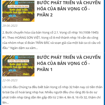
BƯỚC PHÁT TRIỂN VÀ CHUYỂN
HÓA CỦA BẢN VỌNG CỔ -
PHẦN 2
29-06-2023
2. Bước chuyển hóa của bản Vọng cổ 2.1. Vọng cổ nhịp 16 (1938-1945)
#1. Theo HOÀNG SƠN VIỆT, Vọng cổ 8 mở thành nhịp 16 vẫn do công
của nhóm nhạc sĩ đoàn TRẦN ĐẮC và soạn giả của một bài ca có câu vô
đầu “ Ngàn dặm xa xăm...
BƯỚC PHÁT TRIỂN VÀ CHUYỂN
HÓA CỦA BẢN VỌNG CỔ -
PHẦN 1
22-06-2023
Lời nói đầu Chúng ta đều biết bản Vọng cổ nhịp 32 hiện nay có tiền thân
là bài Dạ cổ hoài lang nhịp hai. Nhiều người đều cho rằng đó là do sự
phát triển nhịp tăng dần lên gấp đôi từ 2 lên 4, lên 8, 16 rồi 32, thậm chí
lên...