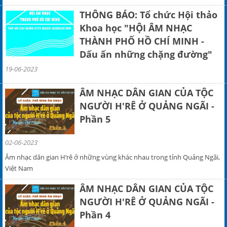
THÔNG BÁO: Tổ chức Hội thảo
Khoa học "HỘI ÂM NHẠC
THÀNH PHỐ HỒ CHÍ MINH -
Dấu ấn những chặng đường"
19-06-2023
ÂM NHẠC DÂN GIAN CỦA TỘC
NGƯỜI H'RÊ Ở QUẢNG NGÃI -
Phần 5
02-06-2023
Âm nhạc dân gian H’rê ở những vùng khác nhau trong tỉnh Quảng Ngãi,
Việt Nam
ÂM NHẠC DÂN GIAN CỦA TỘC
NGƯỜI H'RÊ Ở QUẢNG NGÃI -
Phần 4