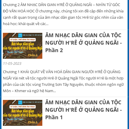
Chương 2 ÂM NHẠC DÂN GIAN H’RÊ Ở QUẢNG NGÃI – NHÌN TỪ GÓC
ĐỘ VĂN HOÁ HỌC Ở chương này, chúng tôi xin đề cập đến những khía
cạnh rất quan trọng của âm nhạc dân gian tộc Hrê từ góc nhìn của văn
hoá học: khái quát về các...
ÂM NHẠC DÂN GIAN CỦA TỘC
NGƯỜI H'RÊ Ở QUẢNG NGÃI -
Phần 2
11-05-2023
Chương 1 KHÁI QUÁT VỀ VĂN HOÁ DÂN GIAN NGƯỜI H’RÊ Ở QUẢNG
NGÃI Vài nét về tộc người Hrê ở Quảng Ngãi Tộc người H'rê là một hợp
phần của các tộc vùng Trường Sơn Tây Nguyên, thuộc nhóm ngôn ngữ
Môn – Khmer và ngữ hệ Nam...
ÂM NHẠC DÂN GIAN CỦA TỘC
NGƯỜI H'RÊ Ở QUẢNG NGÃI -
Phần 1