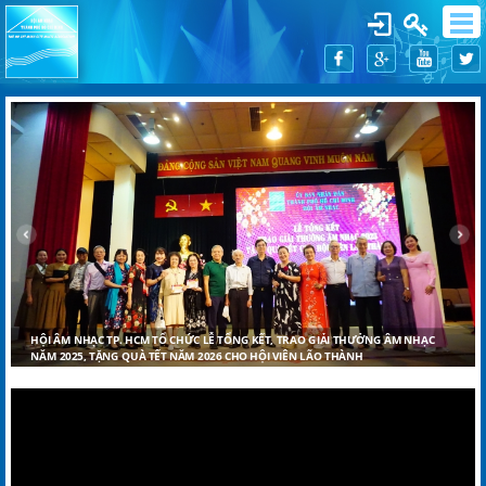
HỘI ÂM NHẠC TP. HCM TỔ CHỨC LỄ TỔNG KẾT, TRAO GIẢI THƯỞNG ÂM NHẠC
NĂM 2025, TẶNG QUÀ TẾT NĂM 2026 CHO HỘI VIÊN LÃO THÀNH