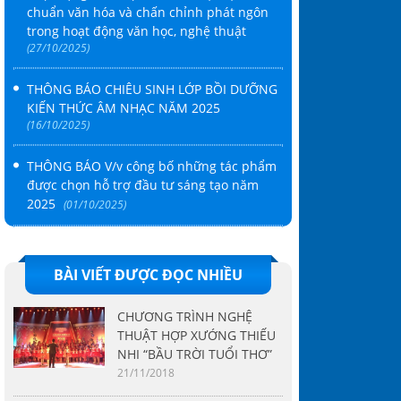
chuẩn văn hóa và chấn chỉnh phát ngôn
trong hoạt động văn học, nghệ thuật
(27/10/2025)
THÔNG BÁO CHIÊU SINH LỚP BỒI DƯỠNG
KIẾN THỨC ÂM NHẠC NĂM 2025
(16/10/2025)
THÔNG BÁO V/v công bố những tác phẩm
được chọn hỗ trợ đầu tư sáng tạo năm
2025
(01/10/2025)
BÀI VIẾT ĐƯỢC ĐỌC NHIỀU
CHƯƠNG TRÌNH NGHỆ
THUẬT HỢP XƯỚNG THIẾU
NHI “BẦU TRỜI TUỔI THƠ”
21/11/2018