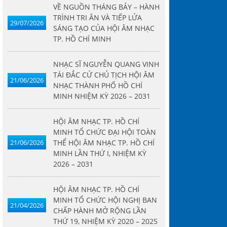
VỀ NGUỒN THÁNG BẢY – HÀNH
TRÌNH TRI ÂN VÀ TIẾP LỬA
29/07/2026
SÁNG TẠO CỦA HỘI ÂM NHẠC
TP. HỒ CHÍ MINH
NHẠC SĨ NGUYỄN QUANG VINH
TÁI ĐẮC CỬ CHỦ TỊCH HỘI ÂM
21/06/2026
NHẠC THÀNH PHỐ HỒ CHÍ
MINH NHIỆM KỲ 2026 – 2031
HỘI ÂM NHẠC TP. HỒ CHÍ
MINH TỔ CHỨC ĐẠI HỘI TOÀN
21/06/2026
THỂ HỘI ÂM NHẠC TP. HỒ CHÍ
MINH LẦN THỨ I, NHIỆM KỲ
2026 – 2031
HỘI ÂM NHẠC TP. HỒ CHÍ
MINH TỔ CHỨC HỘI NGHỊ BAN
21/04/2026
CHẤP HÀNH MỞ RỘNG LẦN
THỨ 19, NHIỆM KỲ 2020 – 2025