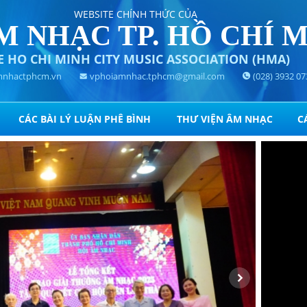
WEBSITE CHÍNH THỨC CỦA
M NHẠC TP. HỒ CHÍ 
E HO CHI MINH CITY MUSIC ASSOCIATION (HMA)
nhactphcm.vn
vphoiamnhac.tphcm@gmail.com
(028) 3932 07
CÁC BÀI LÝ LUẬN PHÊ BÌNH
THƯ VIỆN ÂM NHẠC
C