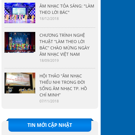
ÂM NHẠC TỎA SÁNG: "LÀM
THEO LỜI BÁC"
18/12/2018
CHƯƠNG TRÌNH NGHỆ
THUẬT “LÀM THEO LỜI
BÁC” CHÀO MỪNG NGÀY
Giai Điệu Từ Trái Tim Ca sĩ
Giai Điệu Từ Trái Tim - Nhạc
Giai Điệu T
ÂM NHẠC VIỆT NAM
Võ Thành Tâm - Giọng ca
sĩ Trịnh Bảo Bàng “Thông
sĩ Nguyễn 
18/09/2019
nội lực tiếp thêm sức mạnh
qua chương trình “Giai Điệu
mặt với đại
cho tuyến đầu!
Từ Trái Tim” hy vọng mọi
những ngày
HỘI THẢO “ÂM NHẠC
người thực hiện ...
cách mới th
THIẾU NHI TRONG ĐỜI
SỐNG ÂM NHẠC TP. HỒ
CHÍ MINH”
07/11/2018
TIN MỚI CẬP NHẬT