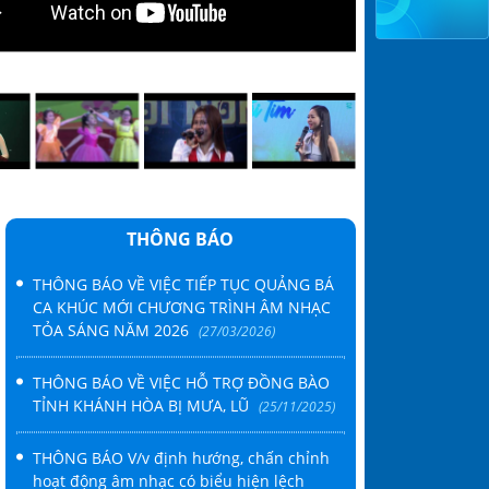
ÂM NHẠC THÀNH PHỐ HỒ CHÍ MINH TỔ CHỨC TỌA ĐÀM “V
M CỦA NGƯỜI HOẠT ĐỘNG ÂM NHẠC TẠI THÀNH PHỐ HỒ
THÔNG BÁO
THÔNG BÁO VỀ VIỆC TIẾP TỤC QUẢNG BÁ
CA KHÚC MỚI CHƯƠNG TRÌNH ÂM NHẠC
TỎA SÁNG NĂM 2026
(27/03/2026)
THÔNG BÁO VỀ VIỆC HỖ TRỢ ĐỒNG BÀO
TỈNH KHÁNH HÒA BỊ MƯA, LŨ
(25/11/2025)
THÔNG BÁO V/v định hướng, chấn chỉnh
hoạt động âm nhạc có biểu hiện lệch