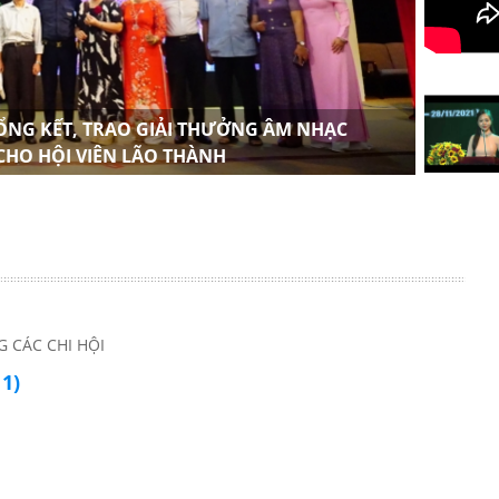
TỔNG KẾT, TRAO GIẢI THƯỞNG ÂM NHẠC
HỘI 
 CHO HỘI VIÊN LÃO THÀNH
NHIỆ
 CÁC CHI HỘI
1)