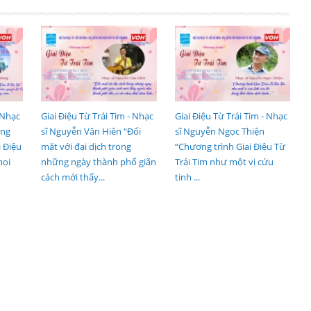
 Nhạc
Giai Điệu Từ Trái Tim - Nhạc
Giai Điệu Từ Trái Tim - Nhạc
ông
sĩ Nguyễn Văn Hiên “Đối
sĩ Nguyễn Ngọc Thiện
i Điệu
mặt với đại dịch trong
“Chương trình Giai Điệu Từ
mọi
những ngày thành phố giãn
Trái Tim như một vị cứu
cách mới thấy...
tinh ...