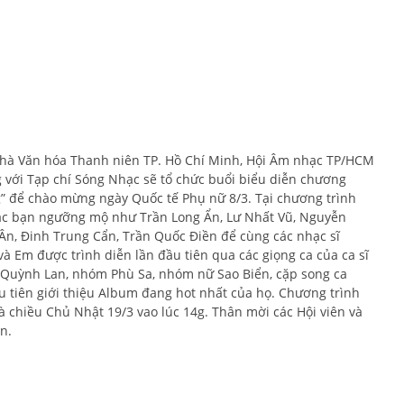
 nhà Văn hóa Thanh niên TP. Hồ Chí Minh, Hội Âm nhạc TP/HCM
 với Tạp chí Sóng Nhạc sẽ tổ chức buổi biểu diễn chương
g” để chào mừng ngày Quốc tế Phụ nữ 8/3. Tại chương trình
 các bạn ngưỡng mộ như Trần Long Ẩn, Lư Nhất Vũ, Nguyễn
n, Đinh Trung Cẩn, Trần Quốc Điền để cùng các nhạc sĩ
 Em được trình diễn lần đầu tiên qua các giọng ca của ca sĩ
 Quỳnh Lan, nhóm Phù Sa, nhóm nữ Sao Biển, cặp song ca
u tiên giới thiệu Album đang hot nhất của họ. Chương trình
à chiều Chủ Nhật 19/3 vao lúc 14g. Thân mời các Hội viên và
n.