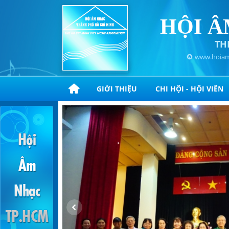
HỘI Â
TH
www.hoiam
GIỚI THIỆU
CHI HỘI - HỘI VIÊN