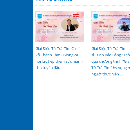
 Trái Tim - Nhạc
Giai Điệu Từ Trái Tim Ca sĩ
Giai Điệu Từ Trái Tim -
Ngọc Thiện
Võ Thành Tâm - Giọng ca
sĩ Trịnh Bảo Bàng “Th
nh Giai Điệu Từ
nội lực tiếp thêm sức mạnh
qua chương trình “Gia
ư một vị cứu
cho tuyến đầu!
Từ Trái Tim” hy vọng 
người thực hiện ...