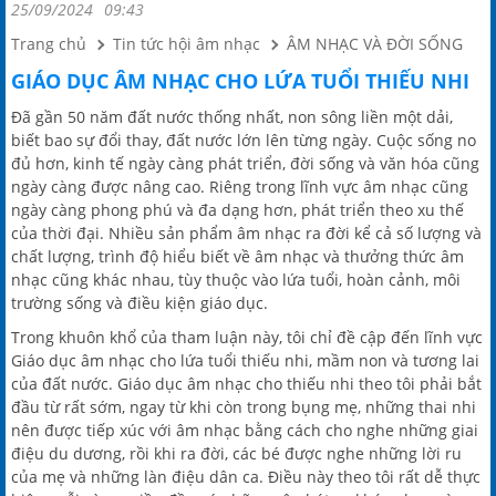
25/09/2024
09:43
Trang chủ
Tin tức hội âm nhạc
ÂM NHẠC VÀ ĐỜI SỐNG
GIÁO DỤC ÂM NHẠC CHO LỨA TUỔI THIẾU NHI
Đã gần 50 năm đất nước thống nhất, non sông liền một dải,
biết bao sự đổi thay, đất nước lớn lên từng ngày. Cuộc sống no
đủ hơn, kinh tế ngày càng phát triển, đời sống và văn hóa cũng
ngày càng được nâng cao. Riêng trong lĩnh vực âm nhạc cũng
ngày càng phong phú và đa dạng hơn, phát triển theo xu thế
của thời đại. Nhiều sản phẩm âm nhạc ra đời kể cả số lượng và
chất lượng, trình độ hiểu biết về âm nhạc và thưởng thức âm
nhạc cũng khác nhau, tùy thuộc vào lứa tuổi, hoàn cảnh, môi
trường sống và điều kiện giáo dục.
Trong khuôn khổ của tham luận này, tôi chỉ đề cập đến lĩnh vực
Giáo dục âm nhạc cho lứa tuổi thiếu nhi, mầm non và tương lai
của đất nước. Giáo dục âm nhạc cho thiếu nhi theo tôi phải bắt
đầu từ rất sớm, ngay từ khi còn trong bụng mẹ, những thai nhi
nên được tiếp xúc với âm nhạc bằng cách cho nghe những giai
điệu du dương, rồi khi ra đời, các bé được nghe những lời ru
của mẹ và những làn điệu dân ca. Điều này theo tôi rất dễ thực