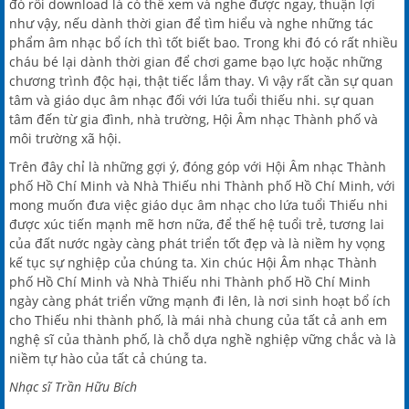
đó rồi download là có thể xem và nghe được ngay, thuận lợi
như vậy, nếu dành thời gian để tìm hiểu và nghe những tác
phẩm âm nhạc bổ ích thì tốt biết bao. Trong khi đó có rất nhiều
cháu bé lại dành thời gian để chơi game bạo lực hoặc những
chương trình độc hại, thật tiếc lắm thay. Vì vậy rất cần sự quan
tâm và giáo dục âm nhạc đối với lứa tuổi thiếu nhi. sự quan
tâm đến từ gia đình, nhà trường, Hội Âm nhạc Thành phố và
môi trường xã hội.
Trên đây chỉ là những gợi ý, đóng góp với Hội Âm nhạc Thành
phố Hồ Chí Minh và Nhà Thiếu nhi Thành phố Hồ Chí Minh, với
mong muốn đưa việc giáo dục âm nhạc cho lứa tuổi Thiếu nhi
được xúc tiến mạnh mẽ hơn nữa, để thế hệ tuổi trẻ, tương lai
của đất nước ngày càng phát triển tốt đẹp và là niềm hy vọng
kế tục sự nghiệp của chúng ta. Xin chúc Hội Âm nhạc Thành
phố Hồ Chí Minh và Nhà Thiếu nhi Thành phố Hồ Chí Minh
ngày càng phát triển vững mạnh đi lên, là nơi sinh hoạt bổ ích
cho Thiếu nhi thành phố, là mái nhà chung của tất cả anh em
nghệ sĩ của thành phố, là chỗ dựa nghề nghiệp vững chắc và là
niềm tự hào của tất cả chúng ta.
Nhạc sĩ Trần Hữu Bích