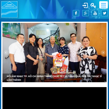
HỘI ÂM NHẠC TP. HCM TỔ CHỨC LỄ TỔNG KẾT, TRAO GIẢI THƯỞNG ÂM NHẠC
NĂM 2025, TẶNG QUÀ TẾT NĂM 2026 CHO HỘI VIÊN LÃO THÀNH