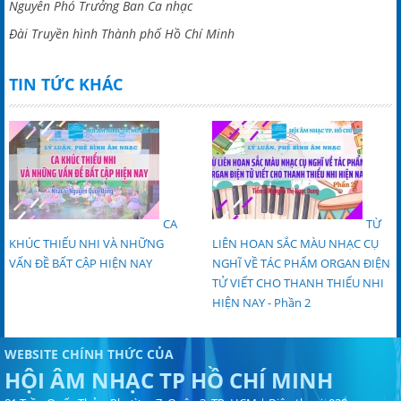
Nguyên Phó Trưởng Ban Ca nhạc
Đài Truyền hình Thành phố Hồ Chí Minh
TIN TỨC KHÁC
CA
TỪ
KHÚC THIẾU NHI VÀ NHỮNG
LIÊN HOAN SẮC MÀU NHẠC CỤ
VẤN ĐỀ BẤT CẬP HIỆN NAY
NGHĨ VỀ TÁC PHẨM ORGAN ĐIỆN
TỬ VIẾT CHO THANH THIẾU NHI
HIỆN NAY - Phần 2
WEBSITE CHÍNH THỨC CỦA
HỘI ÂM NHẠC TP HỒ CHÍ MINH