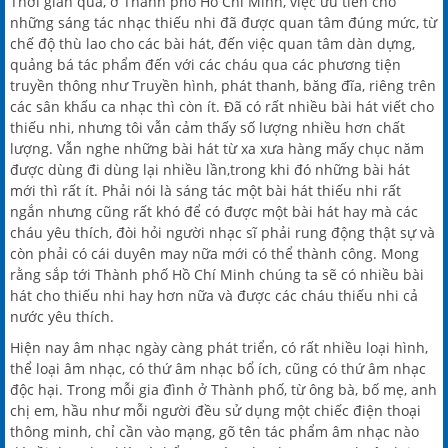
Thời gian qua, ở Thành phố Hồ Chí Minh, việc ưu tiên cho
những sáng tác nhạc thiếu nhi đã được quan tâm đúng mức, từ
chế độ thù lao cho các bài hát, đến việc quan tâm dàn dựng,
quảng bá tác phẩm đến với các cháu qua các phương tiện
truyền thông như Truyền hình, phát thanh, băng đĩa, riêng trên
các sân khấu ca nhạc thì còn ít. Đã có rất nhiều bài hát viết cho
thiếu nhi, nhưng tôi vẫn cảm thấy số lượng nhiều hơn chất
lượng. Vẫn nghe những bài hát từ xa xưa hàng mấy chục năm
được dùng đi dùng lại nhiều lần,trong khi đó những bài hát
mới thì rất ít. Phải nói là sáng tác một bài hát thiếu nhi rất
ngắn nhưng cũng rất khó để có được một bài hát hay mà các
cháu yêu thích, đòi hỏi người nhạc sĩ phải rung động thật sự và
còn phải có cái duyên may nữa mới có thể thành công. Mong
rằng sắp tới Thành phố Hồ Chí Minh chúng ta sẽ có nhiều bài
hát cho thiếu nhi hay hơn nữa và được các cháu thiếu nhi cả
nước yêu thích.
Hiện nay âm nhạc ngày càng phát triển, có rất nhiều loại hình,
thể loại âm nhạc, có thứ âm nhạc bổ ích, cũng có thứ âm nhạc
độc hại. Trong mỗi gia đình ở Thành phố, từ ông bà, bố mẹ, anh
chị em, hầu như mỗi người đều sử dụng một chiếc điện thoại
thông minh, chỉ cần vào mạng, gõ tên tác phẩm âm nhạc nào