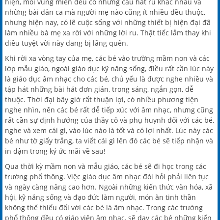
hiện, mỗi vùng miền đều có những câu hát ru khác nhau và
những bài dân ca mà người mẹ nào cũng ít nhiều đều thuộc,
nhưng hiện nay, có lẽ cuộc sống với những thiết bị hiện đại đã
làm nhiều bà mẹ xa rời với những lời ru. Thật tiếc lắm thay khi
điều tuyệt vời này đang bị lãng quên.
Khi rời xa vòng tay của mẹ, các bé vào trường mầm non và các
lớp mẫu giáo, ngoài giáo dục kỹ năng sống, điều rất cần lúc này
là giáo dục âm nhạc cho các bé, chủ yếu là được nghe nhiều và
tập hát những bài hát đơn giản, trong sáng, ngắn gọn, dễ
thuộc. Thời đại bây giờ rất thuận lợi, có nhiều phương tiện
nghe nhìn, nên các bé rất dễ tiếp xúc với âm nhạc, nhưng cũng
rất cần sự định hướng của thầy cô và phụ huynh đối với các bé,
nghe và xem cái gì, vào lúc nào là tốt và có lợi nhất. Lúc này các
bé như tờ giấy trắng, ta viết cái gì lên đó các bé sẽ tiếp nhận và
in đậm trong ký ức mãi về sau!
Qua thời kỳ mầm non và mẫu giáo, các bé sẽ đi học trong các
trường phổ thông. Việc giáo dục âm nhạc đòi hỏi phải liên tục
và ngày càng nâng cao hơn. Ngoài những kiến thức văn hóa, xã
hội, kỹ năng sống và đạo đức làm người, món ăn tinh thần
không thể thiếu đối với các bé là âm nhạc. Trong các trường
phổ thông đều có giáo viên âm nhạc, sẽ dạy các bé những kiến