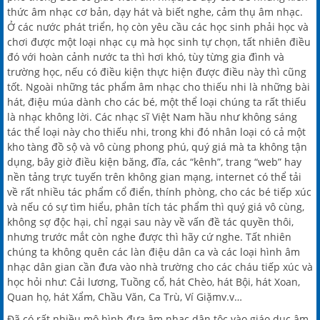
thức âm nhạc cơ bản, dạy hát và biết nghe, cảm thụ âm nhạc.
Ở các nước phát triển, họ còn yêu cầu các học sinh phải học và
chơi được một loại nhạc cụ mà học sinh tự chọn, tất nhiên điều
đó với hoàn cảnh nước ta thì hơi khó, tùy từng gia đình và
trường học, nếu có điều kiện thực hiện được điều này thì cũng
tốt. Ngoài những tác phẩm âm nhạc cho thiếu nhi là những bài
hát, điệu múa dành cho các bé, một thể loại chúng ta rất thiếu
là nhạc không lời. Các nhạc sĩ Việt Nam hầu như không sáng
tác thể loại này cho thiếu nhi, trong khi đó nhân loại có cả một
kho tàng đồ sộ và vô cùng phong phú, quý giá mà ta không tận
dụng, bây giờ điều kiện băng, đĩa, các “kênh”, trang “web” hay
nền tảng trực tuyến trên không gian mạng, internet có thể tải
về rất nhiều tác phẩm cổ điển, thính phòng, cho các bé tiếp xúc
và nếu có sự tìm hiểu, phân tích tác phẩm thì quý giá vô cùng,
không sợ độc hại, chỉ ngại sau này về vấn đề tác quyền thôi,
nhưng trước mắt còn nghe được thì hãy cứ nghe. Tất nhiên
chúng ta không quên các làn điệu dân ca và các loại hình âm
nhạc dân gian cần đưa vào nhà trường cho các cháu tiếp xúc và
học hỏi như: Cải lương, Tuồng cổ, hát Chèo, hát Bội, hát Xoan,
Quan họ, hát Xẩm, Chầu Văn, Ca Trù, Ví Giặmv.v…
Đã có rất nhiều mô hình đưa âm nhạc dân tộc vào giáo dục âm