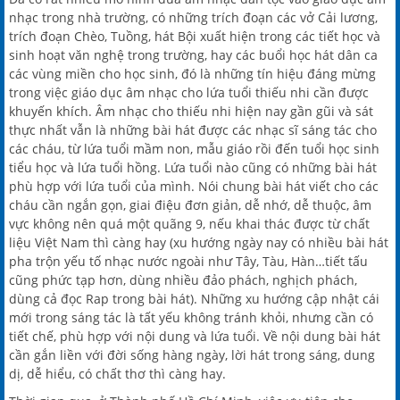
nhạc trong nhà trường, có những trích đoạn các vở Cải lương,
trích đoạn Chèo, Tuồng, hát Bội xuất hiện trong các tiết học và
sinh hoạt văn nghệ trong trường, hay các buổi học hát dân ca
các vùng miền cho học sinh, đó là những tín hiệu đáng mừng
trong việc giáo dục âm nhạc cho lứa tuổi thiếu nhi cần được
khuyến khích. Âm nhạc cho thiếu nhi hiện nay gần gũi và sát
thực nhất vẫn là những bài hát được các nhạc sĩ sáng tác cho
các cháu, từ lứa tuổi mầm non, mẫu giáo rồi đến tuổi học sinh
tiểu học và lứa tuổi hồng. Lứa tuổi nào cũng có những bài hát
phù hợp với lứa tuổi của mình. Nói chung bài hát viết cho các
cháu cần ngắn gọn, giai điệu đơn giản, dễ nhớ, dễ thuộc, âm
vực không nên quá một quãng 9, nếu khai thác được từ chất
liệu Việt Nam thì càng hay (xu hướng ngày nay có nhiều bài hát
pha trộn yếu tố nhạc nước ngoài như Tây, Tàu, Hàn…tiết tấu
cũng phức tạp hơn, dùng nhiều đảo phách, nghịch phách,
dùng cả đọc Rap trong bài hát). Những xu hướng cập nhật cái
mới trong sáng tác là tất yếu không tránh khỏi, nhưng cần có
tiết chế, phù hợp với nội dung và lứa tuổi. Về nội dung bài hát
cần gắn liền với đời sống hàng ngày, lời hát trong sáng, dung
dị, dễ hiểu, có chất thơ thì càng hay.