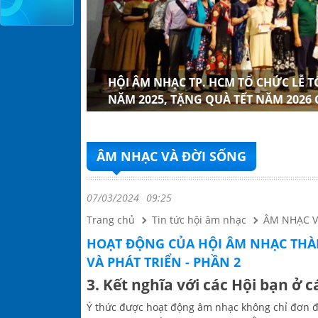
 CỦA HỘI
NHẠC TP.
H MỞ RỘNG
G XUÂN
ÁC NHẠC SĨ
ỒN, LỄ KẾT
NH PHỐ HỒ
ẠC SĨ LÃO
HỘI ÂM NHẠC TP. HCM TỔ CHỨC LỄ 
NĂM 2025, TẶNG QUÀ TẾT NĂM 2026
ÂM NHẠC VÀ ĐỜI SỐNG
07/03/2024
09:25
Trang chủ
Tin tức hội âm nhạc
ÂM NHẠC V
HOẠT ĐỘNG CỦA HỘI ÂM NHẠC THÀ
VÀ PHÁT TRIỂN - PHẦN 2
3. Kết nghĩa với các Hội bạn ở c
Ý thức được hoạt động âm nhạc không chỉ đơn đ