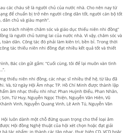
sau các cháu sẽ là người chủ của nước nhà. Cho nên nay từ
ạng để chuẩn bị trở nên người công dân tốt, người cán bộ tốt
p, dân chủ và giàu mạnh”.
ng cao trách nhiệm chăm sóc và giáo dục thiếu niên nhi đồng”
đồng là người chủ tương lai của nước nhà. Vì vậy, chăm sóc và
 toàn dân. Công tác đó phải làm kiên trì, bền bỉ. Trong thời
công tác thiếu niên nhi đồng đạt nhiều kết quả tốt và thiết
ình, Bác còn gửi gắm: “Cuối cùng, tôi để lại muôn vàn tình
…”.
ng thiếu niên nhi đồng, các nhạc sĩ nhiều thế hệ, từ lâu đã
hi. Và, từ ngày Hội Âm nhạc TP. Hồ Chí Minh được thành lập
ác phẩm âm nhạc thiếu nhi như: Phan Huỳnh Điểu, Phan Nhân,
 Sơn, Từ Huy, Nguyễn Ngọc Thiện, Nguyễn Văn Hiên, Vũ
, Khánh Vinh, Nguyễn Quang Vinh, Lê Anh Tú, Nguyễn Văn
 Hội luôn dành một chỗ đứng quan trọng cho thể loại âm
i được Hội đồng Nghệ thuật của hội xét chọn hoặc đạt giải
á tác phẩm: in thành các tập nhạc, thực hiện CD, VCD hoặc