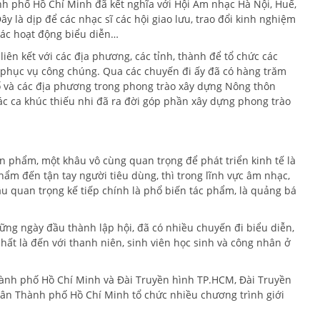
h phố Hồ Chí Minh đã kết nghĩa với Hội Âm nhạc Hà Nội, Huế,
 là dịp để các nhạc sĩ các hội giao lưu, trao đổi kinh nghiệm
 các hoạt động biểu diễn…
liên kết với các địa phương, các tỉnh, thành để tổ chức các
u phục vụ công chúng. Qua các chuyến đi ấy đã có hàng trăm
hố và các địa phương trong phong trào xây dựng Nông thôn
ác ca khúc thiếu nhi đã ra đời góp phần xây dựng phong trào
ản phẩm, một khâu vô cùng quan trọng để phát triển kinh tế là
m đến tận tay người tiêu dùng, thì trong lĩnh vực âm nhạc,
hâu quan trọng kế tiếp chính là phổ biến tác phẩm, là quảng bá
ng ngày đầu thành lập hội, đã có nhiều chuyến đi biểu diễn,
hất là đến với thanh niên, sinh viên học sinh và công nhân ở
ành phố Hồ Chí Minh và Đài Truyền hình TP.HCM, Đài Truyền
dân Thành phố Hồ Chí Minh tổ chức nhiều chương trình giới