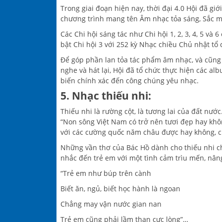
Trong giai đoạn hiện nay, thời đại 4.0 Hội đã g
chương trình mang tên Âm nhạc tỏa sáng, Sắc
Các Chi hội sáng tác như Chi hội 1, 2, 3, 4, 5 v
bật Chi hội 3 với 252 kỳ Nhạc chiều Chủ nhật t
Để góp phần lan tỏa tác phẩm âm nhạc, và cũng 
nghe và hát lại, Hội đã tổ chức thực hiện các a
biến chính xác đến công chúng yêu nhạc.
5. Nhạc thiếu nhi:
Thiếu nhi là rường cột, là tương lai của đất nướ
“Non sông Việt Nam có trở nên tươi đẹp hay khôn
với các cường quốc năm châu được hay không, ch
Những vần thơ của Bác Hồ dành cho thiếu nhi ch
nhắc đến trẻ em với một tình cảm trìu mến, nân
“Trẻ em như búp trên cành
Biết ăn, ngủ, biết học hành là ngoan
Chẳng may vận nước gian nan
Trẻ em cũng phải lầm than cực lòng”…