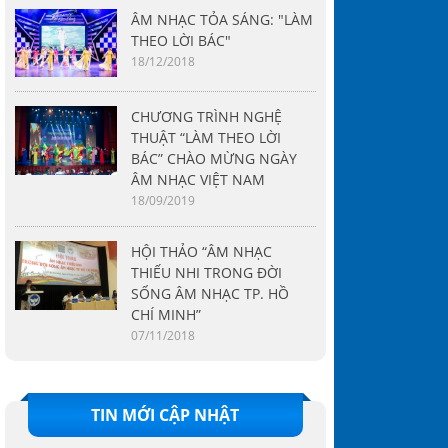
ÂM NHẠC TỎA SÁNG: "LÀM
THEO LỜI BÁC"
18/12/2018
CHƯƠNG TRÌNH NGHỆ
THUẬT “LÀM THEO LỜI
BÁC” CHÀO MỪNG NGÀY
ÂM NHẠC VIỆT NAM
18/09/2019
HỘI THẢO “ÂM NHẠC
THIẾU NHI TRONG ĐỜI
SỐNG ÂM NHẠC TP. HỒ
CHÍ MINH”
07/11/2018
TIN MỚI CẬP NHẬT