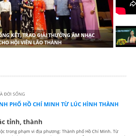
TỔNG KẾT, TRAO GIẢI THƯỞNG ÂM NHẠC
HỘI 
 CHO HỘI VIÊN LÃO THÀNH
NHIỆ
À ĐỜI SỐNG
NH PHỐ HỒ CHÍ MINH TỪ LÚC HÌNH THÀNH
ác tỉnh, thành
ộc trong phạm vi địa phương: Thành phố Hồ Chí Minh. Từ