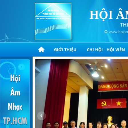
HỘI Â
TH
www.hoiam
GIỚI THIỆU
CHI HỘI - HỘI VIÊN