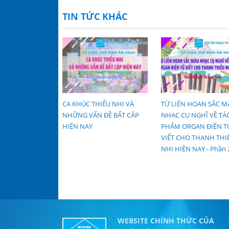
TIN TỨC KHÁC
ÀO ĐỂ ÂM NHẠC
CA KHÚC THIẾU NHI VÀ
TỪ LIÊN HOAN SẮC M
 KHÔNG PHẢI LÀ
NHỮNG VẤN ĐỀ BẤT CẬP
NHẠC CỤ NGHĨ VỀ TÁ
G CHỈ DÀNH
HIỆN NAY
PHẨM ORGAN ĐIỆN T
GƯỜI TÂM
VIẾT CHO THANH THI
hần 2
NHI HIỆN NAY - Phần 
WEBSITE CHÍNH THỨC CỦA