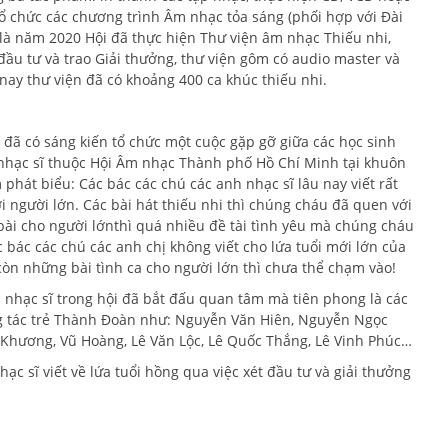
tổ chức các chương trình Âm nhạc tỏa sáng (phối hợp với Đài
 là năm 2020 Hội đã thực hiện Thư viện âm nhạc Thiếu nhi,
ầu tư và trao Giải thưởng, thư viện gôm có audio master và
nay thư viện đã có khoảng 400 ca khúc thiếu nhi.
 đã có sáng kiến tổ chức một cuộc gặp gỡ giữa các học sinh
c nhạc sĩ thuộc Hội Âm nhạc Thành phố Hồ Chí Minh tại khuôn
phát biểu: Các bác các chú các anh nhạc sĩ lâu nay viết rất
ới người lớn. Các bài hát thiếu nhi thì chúng cháu đã quen với
bài cho người lớnthì quá nhiều đề tài tình yêu mà chúng cháu
 bác các chú các anh chị không viết cho lứa tuổi mới lớn của
còn những bài tình ca cho người lớn thì chưa thể chạm vào!
u nhạc sĩ trong hội đã bắt đấu quan tâm mà tiên phong là các
ng tác trẻ Thành Đoàn như: Nguyễn Văn Hiên, Nguyễn Ngọc
Khương, Vũ Hoàng, Lê Văn Lộc, Lê Quốc Thắng, Lê Vinh Phúc…
c sĩ viết về lứa tuổi hồng qua việc xét đầu tư và giải thưởng