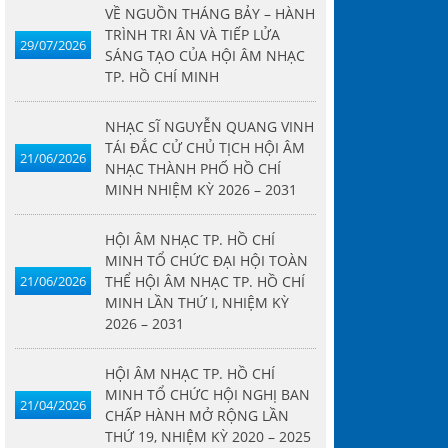
VỀ NGUỒN THÁNG BẢY – HÀNH
TRÌNH TRI ÂN VÀ TIẾP LỬA
29/07/2026
SÁNG TẠO CỦA HỘI ÂM NHẠC
TP. HỒ CHÍ MINH
NHẠC SĨ NGUYỄN QUANG VINH
TÁI ĐẮC CỬ CHỦ TỊCH HỘI ÂM
21/06/2026
NHẠC THÀNH PHỐ HỒ CHÍ
MINH NHIỆM KỲ 2026 – 2031
HỘI ÂM NHẠC TP. HỒ CHÍ
MINH TỔ CHỨC ĐẠI HỘI TOÀN
21/06/2026
THỂ HỘI ÂM NHẠC TP. HỒ CHÍ
MINH LẦN THỨ I, NHIỆM KỲ
2026 – 2031
HỘI ÂM NHẠC TP. HỒ CHÍ
MINH TỔ CHỨC HỘI NGHỊ BAN
21/04/2026
CHẤP HÀNH MỞ RỘNG LẦN
THỨ 19, NHIỆM KỲ 2020 – 2025