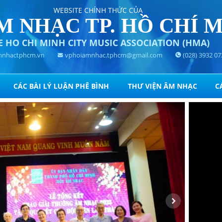
WEBSITE CHÍNH THỨC CỦA
M NHẠC TP. HỒ CHÍ 
E HO CHI MINH CITY MUSIC ASSOCIATION (HMA)
nhactphcm.vn
vphoiamnhac.tphcm@gmail.com
(028) 3932 07
CÁC BÀI LÝ LUẬN PHÊ BÌNH
THƯ VIỆN ÂM NHẠC
C