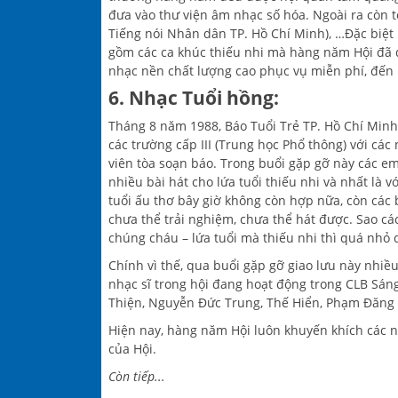
đưa vào thư viện âm nhạc số hóa. Ngoài ra còn 
Tiếng nói Nhân dân TP. Hồ Chí Minh), …Đặc biệt
gồm các ca khúc thiếu nhi mà hàng năm Hội đã đ
nhạc nền chất lượng cao phục vụ miễn phí, đến 
6. Nhạc Tuổi hồng:
Tháng 8 năm 1988, Báo Tuổi Trẻ TP. Hồ Chí Minh
các trường cấp III (Trung học Phổ thông) với cá
viên tòa soạn báo. Trong buổi gặp gỡ này các em 
nhiều bài hát cho lứa tuổi thiếu nhi và nhất là v
tuổi ấu thơ bây giờ không còn hợp nữa, còn các 
chưa thể trải nghiệm, chưa thể hát được. Sao các
chúng cháu – lứa tuổi mà thiếu nhi thì quá nhỏ 
Chính vì thế, qua buổi gặp gỡ giao lưu này nhiề
nhạc sĩ trong hội đang hoạt động trong CLB Sá
Thiện, Nguyễn Đức Trung, Thế Hiển, Phạm Đăng 
Hiện nay, hàng năm Hội luôn khuyến khích các nhạ
của Hội.
Còn tiếp...