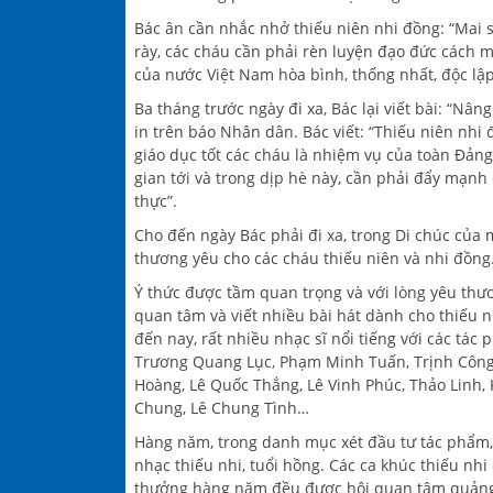
Bác ân cần nhắc nhở thiếu niên nhi đồng: “Mai 
rày, các cháu cần phải rèn luyện đạo đức cách m
của nước Việt Nam hòa bình, thống nhất, độc lậ
Ba tháng trước ngày đi xa, Bác lại viết bài: “Nâ
in trên báo Nhân dân. Bác viết: “Thiếu niên nhi 
giáo dục tốt các cháu là nhiệm vụ của toàn Đảng,
gian tới và trong dịp hè này, cần phải đẩy mạnh 
thực”.
Cho đến ngày Bác phải đi xa, trong Di chúc của m
thương yêu cho các cháu thiếu niên và nhi đồng
Ý thức được tầm quan trọng và với lòng yêu thươ
quan tâm và viết nhiều bài hát dành cho thiếu n
đến nay, rất nhiều nhạc sĩ nổi tiếng với các t
Trương Quang Lục, Phạm Minh Tuấn, Trịnh Công
Hoàng, Lê Quốc Thắng, Lê Vinh Phúc, Thảo Linh
Chung, Lê Chung Tình…
Hàng năm, trong danh mục xét đầu tư tác phẩm,
nhạc thiếu nhi, tuổi hồng. Các ca khúc thiếu nh
thưởng hàng năm đều được hội quan tâm quảng b