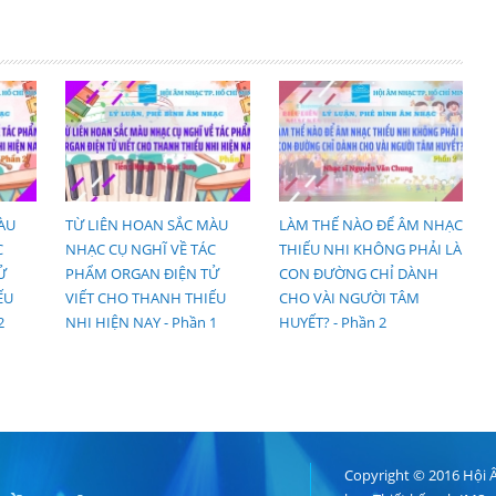
ÀU
TỪ LIÊN HOAN SẮC MÀU
LÀM THẾ NÀO ĐỂ ÂM NHẠC
C
NHẠC CỤ NGHĨ VỀ TÁC
THIẾU NHI KHÔNG PHẢI LÀ
Ử
PHẨM ORGAN ĐIỆN TỬ
CON ĐƯỜNG CHỈ DÀNH
ẾU
VIẾT CHO THANH THIẾU
CHO VÀI NGƯỜI TÂM
2
NHI HIỆN NAY - Phần 1
HUYẾT? - Phần 2
Copyright © 2016 Hội