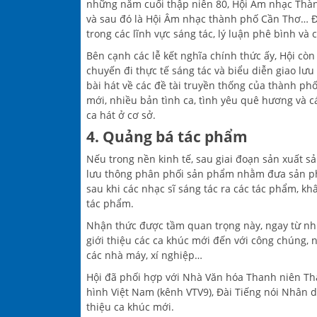
những năm cuối thập niên 80, Hội Âm nhạc Thàn
và sau đó là Hội Âm nhạc thành phố Cần Thơ… Đây
trong các lĩnh vực sáng tác, lý luận phê bình và
Bên cạnh các lễ kết nghĩa chính thức ấy, Hội còn 
chuyến đi thực tế sáng tác và biểu diễn giao lư
bài hát về các đề tài truyền thống của thành p
mới, nhiều bản tình ca, tình yêu quê hương và c
ca hát ở cơ sở.
4. Quảng bá tác phẩm
Nếu trong nền kinh tế, sau giai đoạn sản xuất s
lưu thông phân phối sản phẩm nhằm đưa sản phẩ
sau khi các nhạc sĩ sáng tác ra các tác phẩm, k
tác phẩm.
Nhận thức được tầm quan trọng này, ngay từ nhữ
giới thiệu các ca khúc mới đến với công chúng, n
các nhà máy, xí nghiệp…
Hội đã phối hợp với Nhà Văn hóa Thanh niên Th
hình Việt Nam (kênh VTV9), Đài Tiếng nói Nhân 
thiệu ca khúc mới.