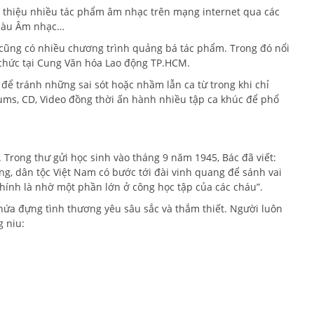
iới thiệu nhiều tác phẩm âm nhạc trên mạng internet qua các
 màu Âm nhạc…
à 6 cũng có nhiều chương trình quảng bá tác phẩm. Trong đó nổi
ổ chức tại Cung Văn hóa Lao động TP.HCM.
để tránh những sai sót hoặc nhầm lẫn ca từ trong khi chỉ
lbums, CD, Video đồng thời ấn hành nhiều tập ca khúc để phổ
c. Trong thư gửi học sinh vào tháng 9 năm 1945, Bác đã viết:
g, dân tộc Việt Nam có bước tới đài vinh quang để sánh vai
ính là nhờ một phần lớn ở công học tập của các cháu”.
ứa đựng tình thương yêu sâu sắc và thắm thiết. Người luôn
g niu: