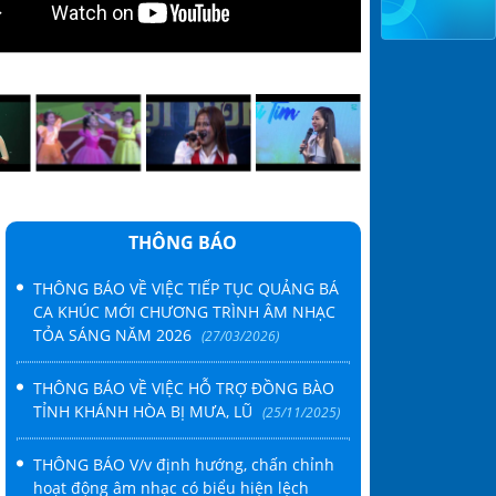
ÂM NHẠC THÀNH PHỐ HỒ CHÍ MINH TỔ CHỨC TỌA ĐÀM “V
M CỦA NGƯỜI HOẠT ĐỘNG ÂM NHẠC TẠI THÀNH PHỐ HỒ
THÔNG BÁO
THÔNG BÁO VỀ VIỆC TIẾP TỤC QUẢNG BÁ
CA KHÚC MỚI CHƯƠNG TRÌNH ÂM NHẠC
TỎA SÁNG NĂM 2026
(27/03/2026)
THÔNG BÁO VỀ VIỆC HỖ TRỢ ĐỒNG BÀO
TỈNH KHÁNH HÒA BỊ MƯA, LŨ
(25/11/2025)
THÔNG BÁO V/v định hướng, chấn chỉnh
hoạt động âm nhạc có biểu hiện lệch