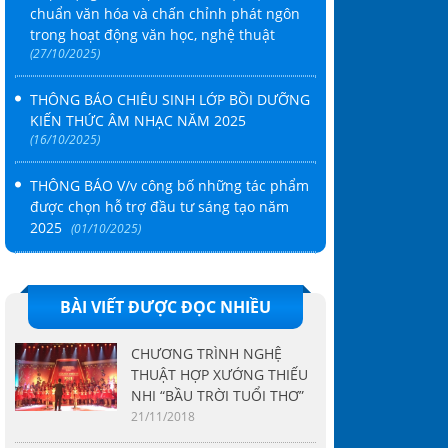
chuẩn văn hóa và chấn chỉnh phát ngôn
trong hoạt động văn học, nghệ thuật
(27/10/2025)
THÔNG BÁO CHIÊU SINH LỚP BỒI DƯỠNG
KIẾN THỨC ÂM NHẠC NĂM 2025
(16/10/2025)
THÔNG BÁO V/v công bố những tác phẩm
được chọn hỗ trợ đầu tư sáng tạo năm
2025
(01/10/2025)
BÀI VIẾT ĐƯỢC ĐỌC NHIỀU
CHƯƠNG TRÌNH NGHỆ
THUẬT HỢP XƯỚNG THIẾU
NHI “BẦU TRỜI TUỔI THƠ”
21/11/2018