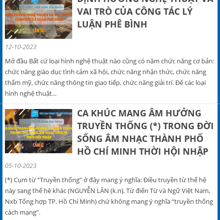
VAI TRÒ CỦA CÔNG TÁC LÝ
LUẬN PHÊ BÌNH
12-10-2023
Mở đầu Bất cứ loại hình nghệ thuật nào cũng có năm chức năng cơ bản:
chức năng giáo dục tình cảm xã hội, chức năng nhận thức, chức năng
thẩm mỹ, chức năng thông tin giao tiếp, chức năng giải trí. Để các loại
hình nghệ thuật...
CA KHÚC MANG ÂM HƯỞNG
TRUYỀN THỐNG (*) TRONG ĐỜI
SỐNG ÂM NHẠC THÀNH PHỐ
HỒ CHÍ MINH THỜI HỘI NHẬP
05-10-2023
(*) Cụm từ “Truyền thống” ở đây mang ý nghĩa: Điều truyền từ thế hệ
này sang thế hệ khác (NGUYỄN LÂN (k.n), Từ điển Từ và Ngữ Việt Nam,
Nxb Tổng hợp TP. Hồ Chí Minh) chứ không mang ý nghĩa “truyền thống
cách mạng”.