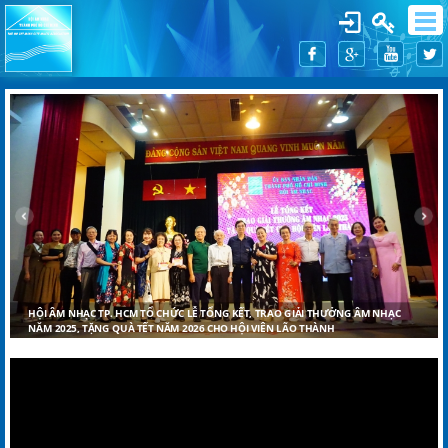
HỘI ÂM NHẠC TP. HCM TỔ CHỨC LỄ TỔNG KẾT, TRAO GIẢI THƯỞNG ÂM NHẠC
NĂM 2025, TẶNG QUÀ TẾT NĂM 2026 CHO HỘI VIÊN LÃO THÀNH