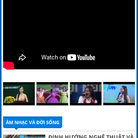
ÂM NHẠC VÀ ĐỜI SỐNG
ĐỊNH HƯỚNG NGHỆ THUẬT VÀ