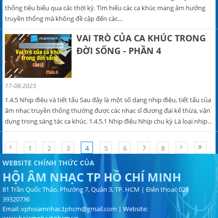
thống tiêu biểu qua các thời kỳ. Tìm hiểu các ca khúc mang âm hưởng
truyền thống mà không đề cập đến các...
VAI TRÒ CỦA CA KHÚC TRONG
ĐỜI SỐNG - PHẦN 4
17-08-2023
1.4.5 Nhịp điệu và tiết tấu Sau đây là một số dạng nhịp điệu, tiết tấu của
âm nhạc truyền thống thường được các nhạc sĩ đương đại kế thừa, vận
dụng trong sáng tác ca khúc. 1.4.5.1 Nhịp điệu Nhịp chu kỳ Là loại nhịp...
1
2
3
4
5
6
7
8
WEBSITE CHÍNH THỨC CỦA
HỘI ÂM NHẠC TP HỒ CHÍ MINH
81 Trần Quốc Thảo, Phường 7, Quận 3, TP. HCM | Điện thoại: 028
39320736
Email:
vphoiamnhac.tphcm@gmail.com
| Website: