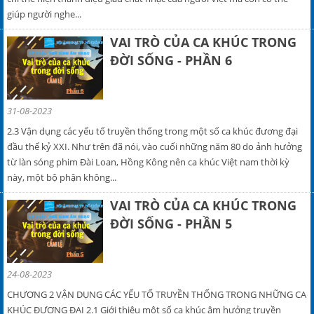
giúp người nghe...
VAI TRÒ CỦA CA KHÚC TRONG
ĐỜI SỐNG - PHẦN 6
31-08-2023
2.3 Vận dụng các yếu tố truyền thống trong một số ca khúc đương đại
đầu thế kỷ XXI. Như trên đã nói, vào cuối những năm 80 do ảnh hưởng
từ làn sóng phim Đài Loan, Hồng Kông nên ca khúc Việt nam thời kỳ
này, một bộ phận không...
VAI TRÒ CỦA CA KHÚC TRONG
ĐỜI SỐNG - PHẦN 5
24-08-2023
CHƯƠNG 2 VẬN DỤNG CÁC YẾU TỐ TRUYỀN THỐNG TRONG NHỮNG CA
KHÚC ĐƯƠNG ĐẠI 2.1 Giới thiệu một số ca khúc âm hưởng truyền