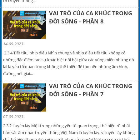
tố truyền thống...
VAI TRÒ CỦA CA KHÚC TRONG
ĐỜI SỐNG - PHẦN 8
14-09-2023
2.3.4 Tiết tấu, nhịp điệu Nhìn chung về nhịp điệu tiết tấu không có
những đặc điểm tạo sự khác biệt nổi bật giữa các vùng miền nhưng nó
lại là yếu tố quan trọng không thể thiếu để tạo nên những âm hình,
đường nét giai...
VAI TRÒ CỦA CA KHÚC TRONG
ĐỜI SỐNG - PHẦN 7
07-09-2023
2.3.2 Luyến láy Một trong những yếu tố quan trọng, thể hiện rõ nhất
bản sắc âm nhạc truyền thống Việt Nam là luyến láy, vì luyến láy không
chỉ thể hiện thanh điệu giàu chất nhạc của người Việt mà còn có thể